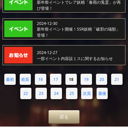
新年祭イベントでレア妖精「春雨の兎霊」が再
び登場！
2024-12-30
新年祭イベント開催！SSR妖精「破邪の瑞獣」
登場！
2024-12-27
一部イベント内容設ミスに関するお知らせ
最初
前頁
16
17
18
19
20
21
22
23
24
25
次頁
最後
戻る