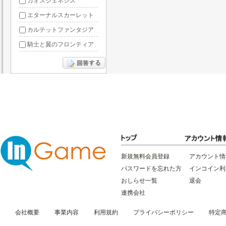
カオスジェネシス
エターナルスカーレット
カルテットファンタジア
騎士と翼のフロンティア
ドラグーン・ナイツ
ぶっ飛び三国
星間パイオニア
三国RANSE
リトルリッチマン
無敵三国
新規無料会員登録
アカウント情
パスワードを忘れた方
インコイン利
おしらせ一覧
退会
連携会社
会社概要
事業内容
利用規約
プライバシーポリシー
特定