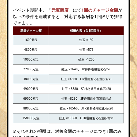
イベント期間中、「
元宝商店
」にて
1回のチャージ金額
が
以下の条件を達成すると、対応する報酬を1回限りで獲得
できます。
単筆チャージ額
報酬内容（各1回限り）
1600元宝
虹玉 ×192
4800元宝
虹玉 ×576
10000元宝
虹玉 ×1200
22000元宝
虹玉 ×2640、UR神将通用進化石x20
38000元宝
虹玉 ×4560、UR通用進化石選択箱x1
49000元宝
虹玉 ×5880、SP神将通用進化石x20
69000元宝
虹玉 ×8280、SP通用進化石選択箱x1
88000元宝
虹玉 ×10560、UTR変身通用進化石x20
158000元宝
虹玉 ×18960、UTR通用進化石選択箱x1
※それぞれの報酬は、対象金額のチャージにつき1回のみ