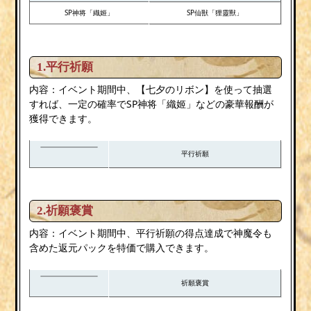
SP神将「織姬」
SP仙獣「狸靈獸」
1.平行祈願
内容：イベント期間中、【七夕のリボン】を使って抽選
すれば、一定の確率でSP神将「織姬」などの豪華報酬が
獲得できます。
平行祈願
2.祈願褒賞
内容：イベント期間中、平行祈願の得点達成で神魔令も
含めた返元パックを特価で購入できます。
祈願褒賞