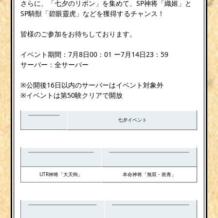
さらに、「七夕のリボン」を集めて、SP神将「織姬」と
SP騎獣「碧眼靈虎」などを獲得するチャンス！
皆様のご参加をお待ちしております。
イベント期間：7月8日00：01 ー7月14日23：59
サーバー：全サーバー
※公開後16日以内のサーバーはイベント対象外
※イベントは第50験クリアで開放
七夕イベント
UTR神将「大天狗」
本命神将「無双・衛青」