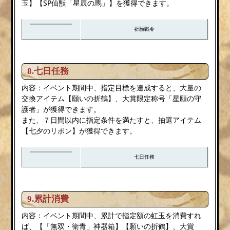
玉】【SP仙獣「星辰の馬」】を獲得できます。
祈願戦令
8.七日任務
内容：イベント期間中、指定目標を達成すると、大量の
交換アイテム【願いの折鶴】、大賞限定称号「星願の守
護者」が獲得できます。
また、７日間以内に指定条件を満たすと、抽選アイテム
【七夕のリボン】が獲得できます。
七日任務
9.累計消費
内容：イベント期間中、累計で指定額の虹玉を消費すれ
ば、【「無双・衛青」神器箱】【願いの折鶴】、大賞