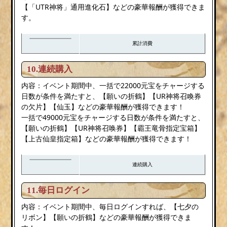
【「UTR神将」通用進化石】などの豪華報酬が獲得できま
す。
累計消費
10.連続購入
内容：イベント期間中、一括で22000元宝をチャージする
日数が条件を満たすと、【願いの折鶴】【UR神将召喚券
の欠片】【仙玉】などの豪華報酬が獲得できます！
一括で49000元宝をチャージする日数が条件を満たすと、
【願いの折鶴】【UR神将召唤券】【霸王竜骨指定宝箱】
【上古仙皇指定箱】などの豪華報酬が獲得できます！
連続購入
11.毎日ログイン
内容：イベント期間中、毎日ログインすれば、【七夕の
リボン】【願いの折鶴】などの豪華報酬が獲得できま