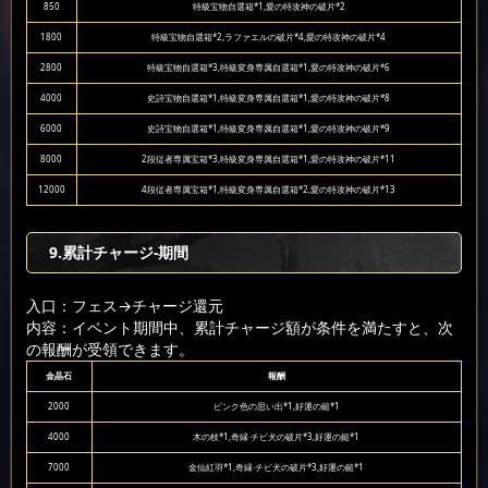
850
特級宝物自選箱*1,愛の特攻神の破片*2
1800
特級宝物自選箱*2,ラファエルの破片*4,愛の特攻神の破片*4
2800
特級宝物自選箱*3,特級変身専属自選箱*1,愛の特攻神の破片*6
4000
史詩宝物自選箱*1,特級変身専属自選箱*1,愛の特攻神の破片*8
6000
史詩宝物自選箱*1,特級変身専属自選箱*1,愛の特攻神の破片*9
8000
2段従者専属宝箱*3,特級変身専属自選箱*1,愛の特攻神の破片*11
12000
4段従者専属宝箱*1,特級変身専属自選箱*2,愛の特攻神の破片*13
9.累計チャージ-期間
入口：フェス
→チャージ還元
内容：イベント期間中、累計チャージ額が条件を満たすと、次
の報酬が受領できます。
金晶石
報酬
2000
ピンク色の思い出*1,好運の鎚*1
4000
木の枝*1,奇縁·チビ犬の破片*3,好運の鎚*1
7000
金仙紅羽*1,奇縁·チビ犬の破片*3,好運の鎚*1