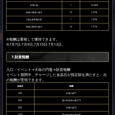
好運の鎚
1
14.46%
祝福の奏者の破片
10
2.02%
1段従者専属宝箱
1
7.03%
祝福の奏者の破片
14
1.51%
※報酬は重複して獲得できます。
※7月7日-7月9日,7月10日-7月13日。
7.財貨報酬
入口：イベント
→天命の円盤
→財貨報酬
イベント期間中、チャージした金晶石が指定額を満たすと、次
の報酬が受領できます。
金晶石
報酬
300
好運の鎚*1
600
愛の特攻神の破片*3
800
好運の鎚*2
1500
愛の特攻神の破片*5