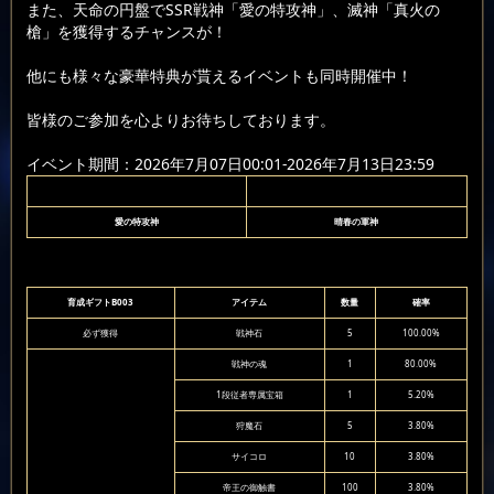
また、天命の円盤でSSR戦神「愛の特攻神」、滅神「真火の
槍」を獲得するチャンスが！
他にも様々な豪華特典が貰えるイベントも同時開催中！
皆様のご参加を心よりお待ちしております。
イベント期間：2026年7月07日00:01-2026年7月13日23:59
愛の特攻神
晴春の軍神
育成ギフトB003
アイテム
数量
確率
必ず獲得
戦神石
5
100.00%
戦神の魂
1
80.00%
1段従者専属宝箱
1
5.20%
狩魔石
5
3.80%
サイコロ
10
3.80%
帝王の御触書
100
3.80%