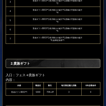
育成ギフトB003*1,暗月騎士の破片*3,星幽の守護者の破片
3
*2
育成ギフトB003*1,暗月騎士の破片*4,星幽の守護者の破片
4
*4
育成ギフトB003*2,暗月騎士の破片*4,星幽の守護者の破片
5
*4
育成ギフトB003*2,暗月騎士の破片*5,星幽の守護者の破片
6
*5
育成ギフトB003*2,暗月騎士の破片*5,星幽の守護者の破片
7
*6,倉庫拡張券*1
2.貴族ギフト
入口：フェス
→貴族ギフト
内容：
内容
青晶石
割引
毎日限定購入回数
VIP必要条件
育成ギフトB003*1
5000
70% off
3
0