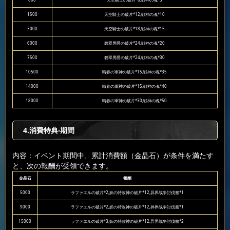
600
天空騎士の破片*6,戦神の魂*5
1500
天空騎士の破片*12,戦神の魂*10
3000
天空騎士の破片*18,戦神の魂*15
6000
碧翠男爵の破片*24,戦神の魂*20
7500
碧翠男爵の破片*24,戦神の魂*30
10500
晴春の軍神の破片*15,戦神の魂*35
14000
晴春の軍神の破片*15,戦神の魂*40
18000
晴春の軍神の破片*30,戦神の魂*50
4.消費特典-期間
内容：イベント期間中、累計消費額（金晶石）が条件を満たす
と、次の報酬が受領できます。
金晶石
報酬
5000
ラファエルの破片*2,妖の特攻神の破片*12,异界战争討伐書*1
9000
ラファエルの破片*2,妖の特攻神の破片*12,异界战争討伐書*1
15000
ラファエルの破片*3,妖の特攻神の破片*12,异界战争討伐書*2