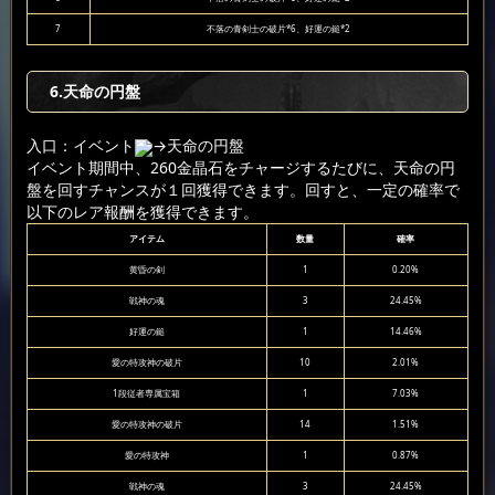
7
不落の青剣士の破片*6、好運の鎚*2
6
.天命の円盤
入口：イベント
→天命の円盤
イベント期間中、260金晶石をチャージするたびに、天命の円
盤を回すチャンスが１回獲得できます。回すと、一定の確率で
以下のレア報酬を獲得できます。
アイテム
数量
確率
黄昏の剣
1
0.20%
戦神の魂
3
24.45%
好運の鎚
1
14.46%
愛の特攻神の破片
10
2.01%
1段従者専属宝箱
1
7.03%
愛の特攻神の破片
14
1.51%
愛の特攻神
1
0.87%
戦神の魂
3
24.45%