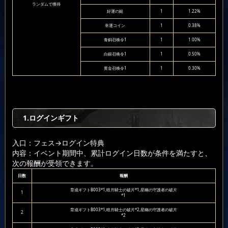
ランダムで獲得
好運の鎚
1
1.22%
幸運コイン
1
0.38%
青銅召喚令1
1
1.00%
白銀召喚令1
1
0.50%
黄金召喚令1
1
0.30%
1.ログインギフト
入口：フェス
→ログイン特典
内容：イベント期間中、累計ログイン日数が条件を満たすと、
次の報酬が受領できます。
日数
報酬
育成ギフトB003*1,暗月騎士の破片*1,星幽の守護者の破片
1
*1
育成ギフトB003*1,暗月騎士の破片*2,星幽の守護者の破片
2
*2