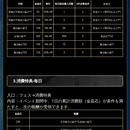
内容
金晶石
割引
毎日限定購入回数
VIP必要条件
おまけ
星幽の守護者の破片*1
50
50% off
1
2
育成ギフトB003(おまけ)*1
星幽の守護者の破片*1
100
0% off
5
2
育成ギフトB003(おまけ)*1
魔法輪の魂*2
100
0% off
99
0
育成ギフトB003(おまけ)*1
好運の鎚*5
300
0% off
999
0
青晶石*750
魔法輪石*50
190
0% off
10
0
魔法輪の魂*1
魔法輪石*50
150
20% off
3
0
魔法輪の魂*1
3.消費特典-毎日
入口：フェス
→消費特典
内容：イベント期間中、1日の累計消費額（金晶石）が条件を満
たすと、次の報酬が受領できます。
金晶石
報酬
200
天空騎士の破片*3,戦神の魂*3