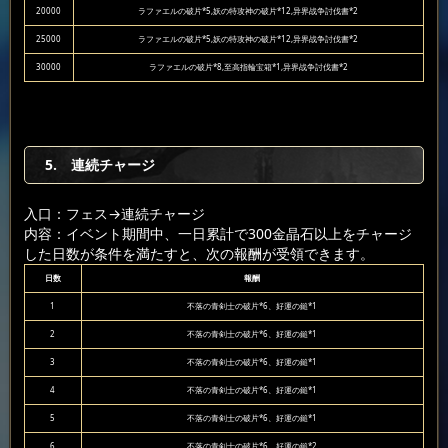
20000
ラファエルの破片*5,妖の特攻神の破片*12,异界战争討伐書*2
25000
ラファエルの破片*5,妖の特攻神の破片*12,异界战争討伐書*2
30000
ラファエルの破片*8,至高指輪宝箱*1,异界战争討伐書*2
5. 連続チャージ
入口：フェス
→連続チャージ
内容：イベント期間中、一日累計で300金晶石以上をチャージ
した日数が条件を満たすと、次の報酬が受領できます。
日数
報酬
1
不落の青剣士の破片*6、好運の鎚*1
2
不落の青剣士の破片*6、好運の鎚*1
3
不落の青剣士の破片*6、好運の鎚*1
4
不落の青剣士の破片*6、好運の鎚*1
5
不落の青剣士の破片*6、好運の鎚*1
6
不落の青剣士の破片*6、好運の鎚*2