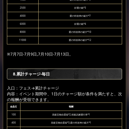
2500
好運の鎚*3
4000
愛の特攻神の破片*7
6000
好運の鎚*4
8000
愛の特攻神の破片*10
11000
愛の特攻神の破片*12
※7月7日-7月9日,7月10日-7月13日。
8.累計チャージ-毎日
入口：フェス
→累計チャージ
内容：イベント期間中、1日のチャージ額が条件を満たすと、次
の報酬が受領できます。
金晶石
報酬
100
高級宝物自選箱*2,初級試練通行券*1
400
高級宝物自選箱*3,愛の特攻神の破片*1