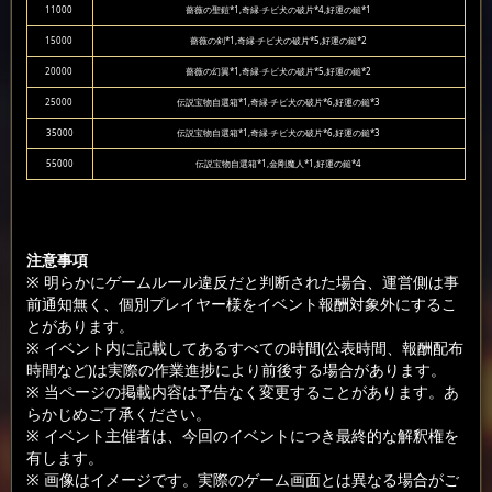
11000
薔薇の聖鎧*1,奇縁·チビ犬の破片*4,好運の鎚*1
15000
薔薇の剣*1,奇縁·チビ犬の破片*5,好運の鎚*2
20000
薔薇の幻翼*1,奇縁·チビ犬の破片*5,好運の鎚*2
25000
伝説宝物自選箱*1,奇縁·チビ犬の破片*6,好運の鎚*3
35000
伝説宝物自選箱*1,奇縁·チビ犬の破片*6,好運の鎚*3
55000
伝説宝物自選箱*1,金剛魔人*1,好運の鎚*4
注意事項
※ 明らかにゲームルール違反だと判断された場合、運営側は事
前通知無く、個別プレイヤー様をイベント報酬対象外にするこ
とがあります。
※ イベント内に記載してあるすべての時間(公表時間、報酬配布
時間など)は実際の作業進捗により前後する場合があります。
※ 当ページの掲載内容は予告なく変更することがあります。あ
らかじめご了承ください。
※ イベント主催者は、今回のイベントにつき最終的な解釈権を
有します。
※ 画像はイメージです。実際のゲーム画面とは異なる場合がご