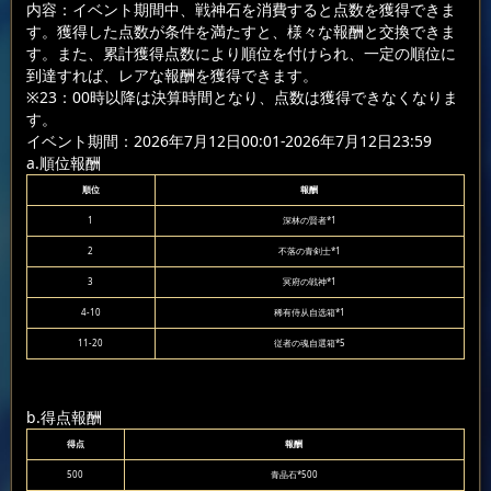
内容：イベント期間中、戦神石を消費すると点数を獲得できま
す。獲得した点数が条件を満たすと、様々な報酬と交換できま
す。また、累計獲得点数により順位を付けられ、一定の順位に
到達すれば、レアな報酬を獲得できます。
※23：00時以降は決算時間となり、点数は獲得できなくなりま
す。
イベント期間：2026年7月12日00:01-2026年7月12日23:59
a.順位報酬
順位
報酬
1
深林の賢者*1
2
不落の青剣士*1
3
冥府の戦神*1
4-10
稀有侍从自选箱*1
11-20
従者の魂自選箱*5
b.得点報酬
得点
報酬
500
青晶石*500