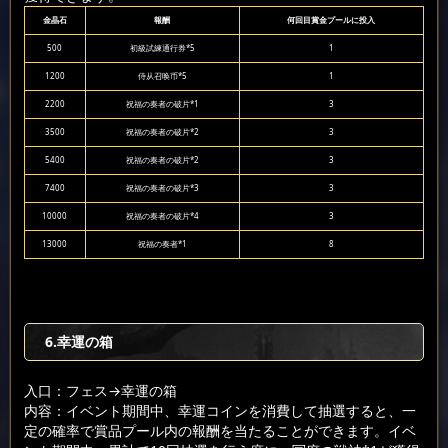
金晶石
報酬
何回目賞金プールに投入
500
初級試練通行券*5
1
1200
侍从召唤币*5
1
2200
祝福の奏者の破片*1
3
3500
祝福の奏者の破片*2
3
5400
祝福の奏者の破片*2
3
7400
祝福の奏者の破片*3
3
10000
祝福の奏者の破片*4
3
13000
祝福の奏者*1
8
6.幸運の箱
入口：フェス
→幸運の箱
内容：イベント期間中、幸運コインを消費して抽選すると、一
定の確率で賞品プール内の報酬を当たることができます。イベ