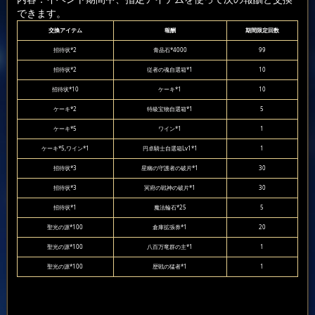
できます。
交換アイテム
報酬
期間限定回数
招待状*2
青晶石*4000
99
招待状*2
従者の魂自選箱*1
10
招待状*10
ケーキ*1
10
ケーキ*2
特級宝物自選箱*1
5
ケーキ*5
ワイン*1
1
ケーキ*5,ワイン*1
円卓騎士自選箱Lv1*1
1
招待状*3
星幽の守護者の破片*1
30
招待状*3
冥府の戦神の破片*1
30
招待状*1
魔法輪石*25
5
聖光の源*100
倉庫拡張券*1
20
聖光の源*100
八百万竜群の主*1
1
聖光の源*100
歴戦の猛者*1
1