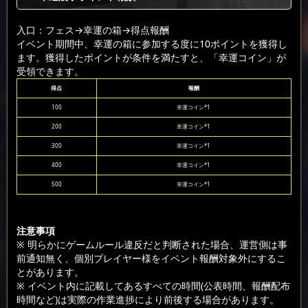
入口：フェス
→幸運の箱
→得点報酬
イベント期間中、幸運の箱に参加する度に10ポイントを獲得し
ます。獲得したポイントが条件を満たすと、「幸運コイン」が
受領できます。
得点
報酬
100
幸運コイン*1
200
幸運コイン*1
300
幸運コイン*1
400
幸運コイン*1
500
幸運コイン*1
注意事項
※ 明らかにゲームルール違反だと判断された場合、運営側は事
前通知無く、個別プレイヤー様をイベント報酬対象外にするこ
とがあります。
※ イベント内に記載してあるすべての時間(公表時間、報酬配布
時間など)は実際の作業進捗により前後する場合があります。