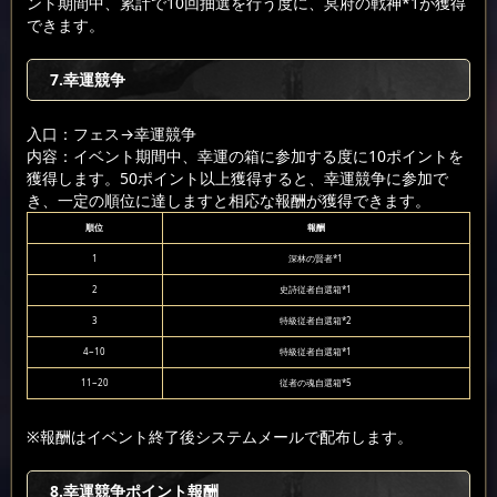
ント期間中、累計で10回抽選を行う度に、冥府の戦神*1が獲得
できます。
7.幸運競争
入口：フェス
→幸運競争
内容：イベント期間中、幸運の箱に参加する度に10ポイントを
獲得します。50ポイント以上獲得すると、幸運競争に参加で
き、一定の順位に達しますと相応な報酬が獲得できます。
順位
報酬
1
深林の賢者*1
2
史詩従者自選箱*1
3
特級従者自選箱*2
4~10
特級従者自選箱*1
11~20
従者の魂自選箱*5
※報酬はイベント終了後システムメールで配布します。
8.幸運競争ポイント報酬