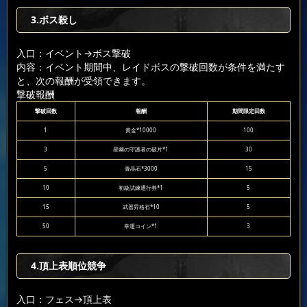
3.ボス殺し
入口：イベント
→ボス撃破
内容：イベント期間中、レイドボスの撃破回数が条件を満たす
と、次の報酬が受領できます。
撃破報酬
撃破回数
報酬
期間限定回数
1
黄金*10000
100
3
星幽の守護者の破片*1
30
5
青晶石*3000
15
10
初級試練通行券*1
5
15
武器昇格石*10
5
50
幸運コイン*1
3
4.頂上表順位競争
入口：フェス
→頂上表