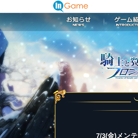
7/3(金)メ