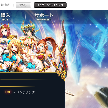
録(無料)
TOP
＞
メンテナンス