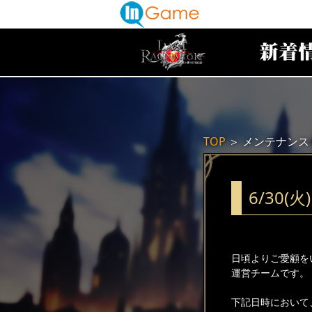
TOP
＞
メンテナンス
6/30
日頃よりご愛顧を
運営チームです。
下記日時において