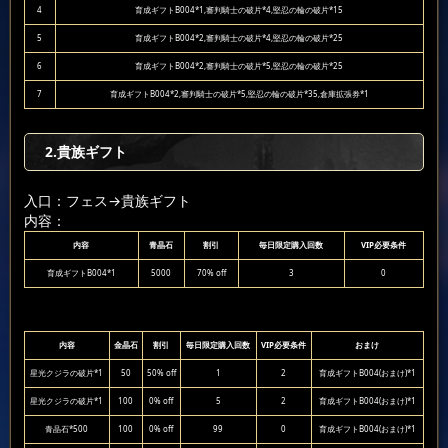
4
育成ギフトB004*1,審判騎士の破片*4,堅忍の輪の破片*15
5
育成ギフトB004*2,審判騎士の破片*4,堅忍の輪の破片*25
6
育成ギフトB004*2,審判騎士の破片*5,堅忍の輪の破片*25
7
育成ギフトB004*2,審判騎士の破片*5,堅忍の輪の破片*35,倉庫拡張券*1
2.貴族ギフト
入口：フェス
→貴族ギフト
内容：
内容
青晶石
割引
毎日限定購入回数
VIP必要条件
育成ギフトB004*1
5000
70% off
3
0
内容
金晶石
割引
毎日限定購入回数
VIP必要条件
おまけ
星光クジラの破片*1
50
50% off
1
2
育成ギフトB004(おまけ)*1
星光クジラの破片*1
100
0% off
5
2
育成ギフトB004(おまけ)*1
青晶石*500
100
0% off
99
0
育成ギフトB004(おまけ)*1