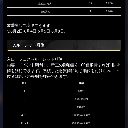
玉紫金の破片
19
2.62%
祭祀天狐
1
0.60%
※重複して獲得できます。
※6月2日-6月4日,6月5日-6月8日。
7.ルーレット順位
入口：フェス
→ルーレット順位
内容：イベント期間中、帝王の御触書を100個消費すれば1財貨
値を獲得できます。累積した財貨値に応じ順位を付けられ、上
位者は以下の報酬を獲得できます。
順位
報酬
1
氷梟*1
2
幸運の錦鯉*1
3
玉紫金*1
4~10
史詩宝物自選箱*1
11~20
特級宝物自選箱*1