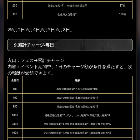
200
紫梟の破片*11、特級宝物自選箱*1
67回
300
金色符文自選箱*1
100回
※6月2日-6月4日,6月5日-6月8日。
9.累計チャージ-毎日
入口：フェス
→累計チャージ
内容：イベント期間中、1日のチャージ額が条件を満たすと、次
の報酬が受領できます。
金晶石
報酬
100
高級宝物自選箱*2,帝王の御触書*100
400
高級宝物自選箱*3,祭祀天狐の破片*1
850
特級宝物自選箱*1,祭祀天狐の破片*2
1800
特級宝物自選箱*2, ガブリエルの破片*6,祭祀天狐の破片*4
2800
特級宝物自選箱*3,特級変身専属自選箱*1,祭祀天狐の破片*6
4000
史詩宝物自選箱*1,特級変身専属自選箱*1,祭祀天狐の破片*8