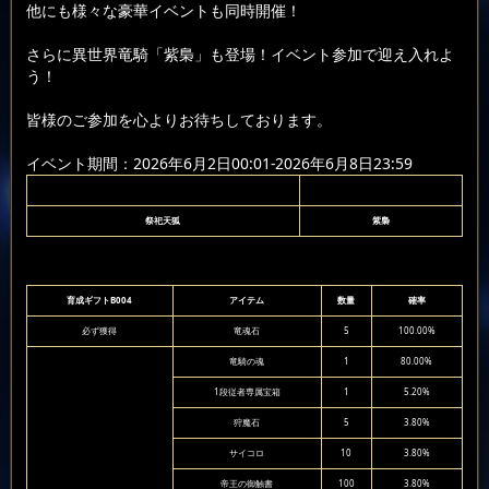
他にも様々な豪華イベントも同時開催！
さらに異世界竜騎「紫梟」も登場！イベント参加で迎え入れよ
う！
皆様のご参加を心よりお待ちしております。
イベント期間：2026年6月2日00:01-2026年6月8日23:59
祭祀天狐
紫梟
育成ギフトB004
アイテム
数量
確率
必ず獲得
竜魂石
5
100.00%
竜騎の魂
1
80.00%
1段従者専属宝箱
1
5.20%
狩魔石
5
3.80%
サイコロ
10
3.80%
帝王の御触書
100
3.80%