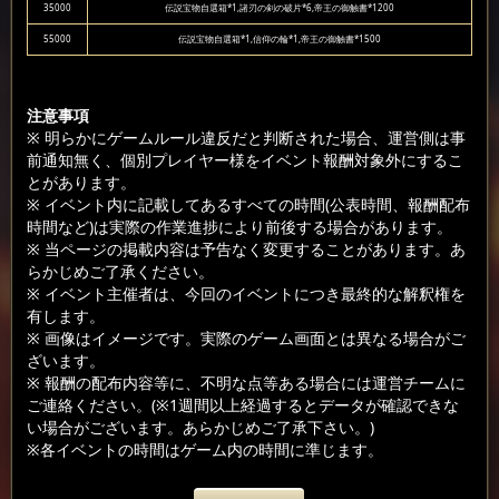
35000
伝説宝物自選箱*1,諸刃の剣の破片*6,帝王の御触書*1200
55000
伝説宝物自選箱*1,信仰の輪*1,帝王の御触書*1500
注意事項
※ 明らかにゲームルール違反だと判断された場合、運営側は事
前通知無く、個別プレイヤー様をイベント報酬対象外にするこ
とがあります。
※ イベント内に記載してあるすべての時間(公表時間、報酬配布
時間など)は実際の作業進捗により前後する場合があります。
※ 当ページの掲載内容は予告なく変更することがあります。あ
らかじめご了承ください。
※ イベント主催者は、今回のイベントにつき最終的な解釈権を
有します。
※ 画像はイメージです。実際のゲーム画面とは異なる場合がご
ざいます。
※ 報酬の配布内容等に、不明な点等ある場合には運営チームに
ご連絡ください。(※1週間以上経過するとデータが確認できな
い場合がございます。あらかじめご了承下さい。)
※各イベントの時間はゲーム内の時間に準じます。