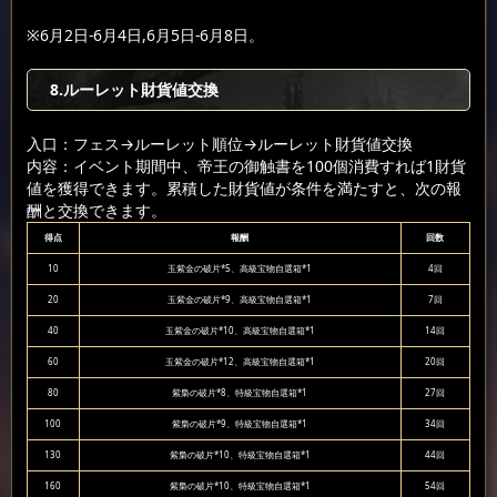
※6月2日-6月4日,6月5日-6月8日。
8.ルーレット財貨値交換
入口：フェス
→ルーレット順位
→ルーレット財貨値交換
内容：イベント期間中、帝王の御触書を100個消費すれば1財貨
値を獲得できます。累積した財貨値が条件を満たすと、次の報
酬と交換できます。
得点
報酬
回数
10
玉紫金の破片*5、高級宝物自選箱*1
4回
20
玉紫金の破片*9、高級宝物自選箱*1
7回
40
玉紫金の破片*10、高級宝物自選箱*1
14回
60
玉紫金の破片*12、高級宝物自選箱*1
20回
80
紫梟の破片*8、特級宝物自選箱*1
27回
100
紫梟の破片*9、特級宝物自選箱*1
34回
130
紫梟の破片*10、特級宝物自選箱*1
44回
160
紫梟の破片*10、特級宝物自選箱*1
54回