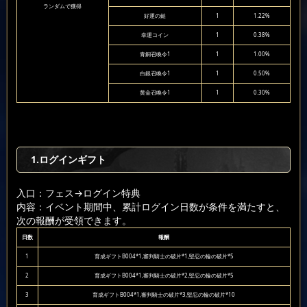
ランダムで獲得
好運の鎚
1
1.22%
幸運コイン
1
0.38%
青銅召喚令1
1
1.00%
白銀召喚令1
1
0.50%
黄金召喚令1
1
0.30%
1.ログインギフト
入口：フェス
→ログイン特典
内容：イベント期間中、累計ログイン日数が条件を満たすと、
次の報酬が受領できます。
日数
報酬
1
育成ギフトB004*1,審判騎士の破片*1,堅忍の輪の破片*5
2
育成ギフトB004*1,審判騎士の破片*2,堅忍の輪の破片*5
3
育成ギフトB004*1,審判騎士の破片*3,堅忍の輪の破片*10