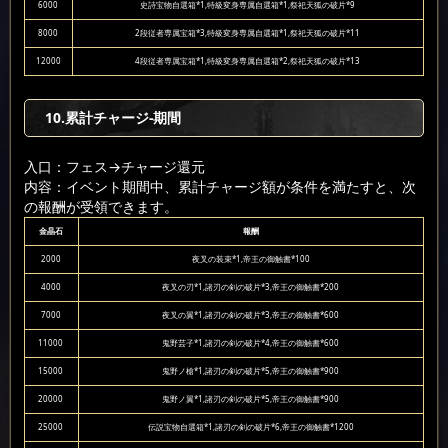
6000
史詩宝物自選箱*1,特級変身専属自選箱*1,祭祀天狐の破片*9
8000
2段従者専属宝箱*3,特級変身専属自選箱*1,祭祀天狐の破片*11
12000
4段従者専属宝箱*1,特級変身専属自選箱*2,祭祀天狐の破片*13
10.累計チャージ-期間
入口：フェス
→チャージ還元
内容：イベント期間中、累計チャージ額が条件を満たすと、次
の報酬が受領できます。
金晶石
報酬
2000
夜叉の装束*1,帝王の御触書*100
4000
夜叉の刃*1,諸刃の剣の破片*3,帝王の御触書*200
7000
夜叉の翼*1,諸刃の剣の破片*3,帝王の御触書*600
11000
鬼野芸子*1,諸刃の剣の破片*4,帝王の御触書*600
15000
鬼野ノ槍*1,諸刃の剣の破片*5,帝王の御触書*900
20000
鬼野ノ翼*1,諸刃の剣の破片*5,帝王の御触書*900
25000
伝説宝物自選箱*1,諸刃の剣の破片*6,帝王の御触書*1200