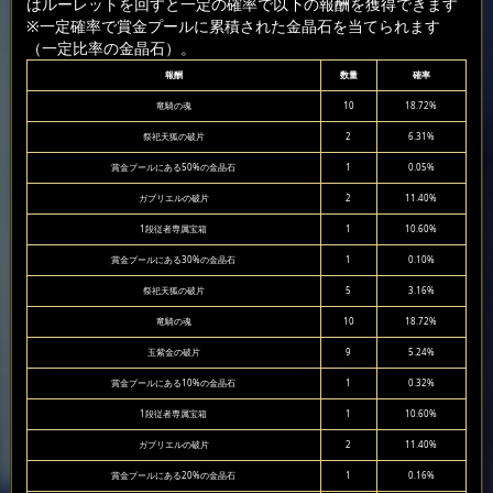
はルーレットを回すと一定の確率で以下の報酬を獲得できます
※一定確率で賞金プールに累積された金晶石を当てられます
（一定比率の金晶石）。
報酬
数量
確率
竜騎の魂
10
18.72%
祭祀天狐の破片
2
6.31%
賞金プールにある50%の金晶石
1
0.05%
ガブリエルの破片
2
11.40%
1段従者専属宝箱
1
10.60%
賞金プールにある30%の金晶石
1
0.10%
祭祀天狐の破片
5
3.16%
竜騎の魂
10
18.72%
玉紫金の破片
9
5.24%
賞金プールにある10%の金晶石
1
0.32%
1段従者専属宝箱
1
10.60%
ガブリエルの破片
2
11.40%
賞金プールにある20%の金晶石
1
0.16%