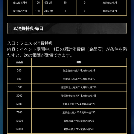
魔法輪石*50
190
0% off
10
0
魔法輪の魂*1
魔法輪石*50
150
20% off
3
0
魔法輪の魂*1
3.消費特典-毎日
入口：フェス
→消費特典
内容：イベント期間中、1日の累計消費額（金晶石）が条件を満
たすと、次の報酬が受領できます。
金晶石
報酬
200
聖霊騎士の破片*3,竜騎の魂*3
600
聖霊騎士の破片*6,竜騎の魂*5
1500
聖霊騎士の破片*12,竜騎の魂*10
3000
聖霊騎士の破片*18,竜騎の魂*15
6000
玉紫金の破片*24,竜騎の魂*20
7500
玉紫金の破片*24,竜騎の魂*30
10500
紫梟の破片*15,竜騎の魂*35
14000
紫梟の破片*15,竜騎の魂*40