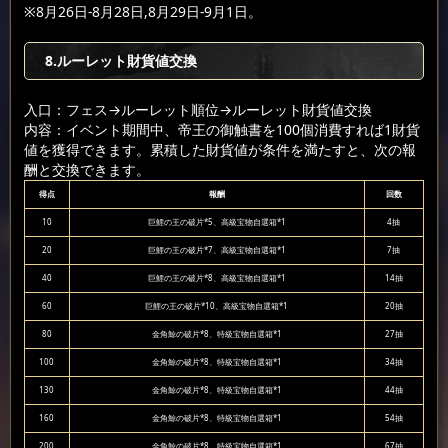
※8月26日-8月28日,8月29日-9月1日。
8.ルーレット財貨値交換
入口：フェス
→ルーレット順位
→ルーレット財貨値交換
内容：イベント期間中、帝王の御触書を100個消費すれば1財貨
値を獲得できます。累積した財貨値が条件を満たすと、次の報
酬と交換できます。
得点
報酬
回数
10
巨鯉の王の破片*5、高級宝物自選箱*1
4抽
20
巨鯉の王の破片*7、高級宝物自選箱*1
7抽
40
巨鯉の王の破片*8、高級宝物自選箱*1
14抽
60
巨鯉の王の破片*10、高級宝物自選箱*1
20抽
80
金角鯨の破片*8、特級宝物自選箱*1
27抽
100
金角鯨の破片*8、特級宝物自選箱*1
34抽
130
金角鯨の破片*8、特級宝物自選箱*1
44抽
160
金角鯨の破片*8、特級宝物自選箱*1
54抽
200
金角鯨の破片*8、特級宝物自選箱*1
67抽