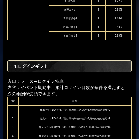
好運の鎚
1
1.22%
幸運コイン
1
0.38%
青銅召喚令1
1
1.00%
白銀召喚令1
1
0.50%
黄金召喚令1
1
0.30%
1.ログインギフト
入口：フェス
→ログイン特典
内容：イベント期間中、累計ログイン日数が条件を満たすと、
次の報酬が受領できます。
日数
報酬
1
育成ギフトB004*1,「聖」翠竜騎士の破片*1,地鳴の輪の破片*5
2
育成ギフトB004*1,「聖」翠竜騎士の破片*2,地鳴の輪の破片*5
3
育成ギフトB004*1,「聖」翠竜騎士の破片*3,地鳴の輪の破片*10
4
育成ギフトB004*1,「聖」翠竜騎士の破片*3,地鳴の輪の破片*10