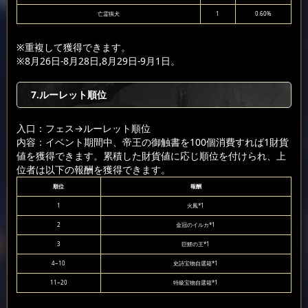
亡霊猟犬
1
0.60%
※重複して獲得できます。
※8月26日-8月28日,8月29日-9月1日。
7.ルーレット順位
入口：フェス
→ルーレット順位
内容：イベント期間中、帝王の御触書を100個消費すれば1財貨
値を獲得できます。累積した財貨値に応じ順位を付けられ、上
位者は以下の報酬を獲得できます。
順位
報酬
1
火鳳*1
2
金冠のイルカ*1
3
巨鯉の王*1
4~10
史詩宝物自選箱*1
11~20
特級宝物自選箱*1