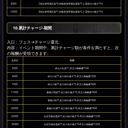
8000
2段従者専属宝箱*3,特級変身専属自選箱*1,亡霊猟犬の破片*10
12000
4段従者専属宝箱*1,特級変身専属自選箱*2,亡霊猟犬の破片*10
10.累計チャージ-期間
入口：フェス
→チャージ還元
内容：イベント期間中、累計チャージ額が条件を満たすと、次
の報酬が受領できます。
金晶石
報酬
2000
紳士の礼装*1,帝王の御触書*100
4000
紳士の杖*1,虹の剣の破片*3,帝王の御触書*200
7000
紳士の翼*1,虹の剣の破片*3,帝王の御触書*600
11000
薔薇の聖鎧*1,虹の剣の破片*3,帝王の御触書*600
15000
薔薇の剣*1,虹の剣の破片*4,帝王の御触書*900
20000
薔薇の幻翼*1,虹の剣の破片*4,帝王の御触書*900
25000
伝説宝物自選箱*1,虹の剣の破片*5,帝王の御触書*1200
35000
伝説宝物自選箱*1,虹の剣の破片*5帝王の御触書*1200