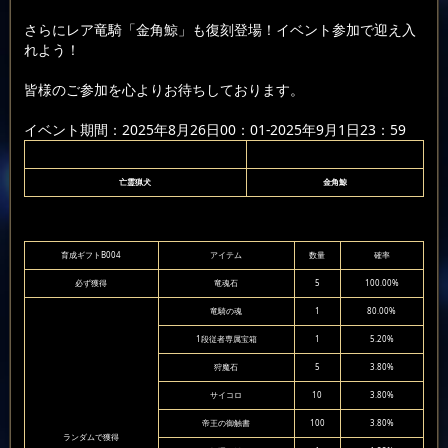
さらにレア竜騎「金角鯨」も復刻登場！イベント参加で迎え入
れよう！
皆様のご参加を心よりお待ちしております。
イベント期間：2025年8月26日00：01-2025年9月1日23：59
亡霊猟犬
金角鯨
育成ギフトB004
アイテム
数量
確率
必ず獲得
竜魂石
5
100.00%
竜騎の魂
1
80.00%
1段従者専属宝箱
1
5.20%
狩魔石
5
3.80%
サイコロ
10
3.80%
帝王の御触書
100
3.80%
ランダムで獲得