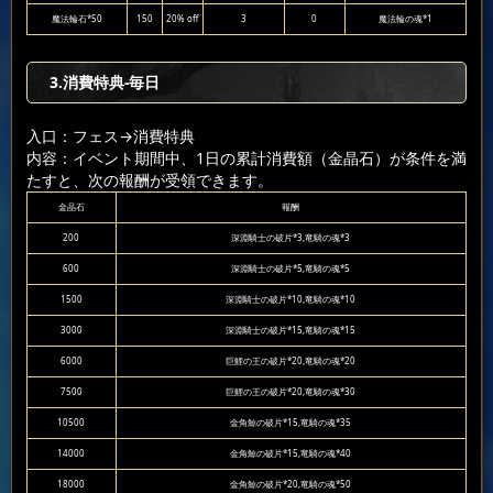
魔法輪石*50
150
20% off
3
0
魔法輪の魂*1
3.消費特典-毎日
入口：フェス
→消費特典
内容：イベント期間中、1日の累計消費額（金晶石）が条件を満
たすと、次の報酬が受領できます。
金晶石
報酬
200
深淵騎士の破片*3,竜騎の魂*3
600
深淵騎士の破片*5,竜騎の魂*5
1500
深淵騎士の破片*10,竜騎の魂*10
3000
深淵騎士の破片*15,竜騎の魂*15
6000
巨鯉の王の破片*20,竜騎の魂*20
7500
巨鯉の王の破片*20,竜騎の魂*30
10500
金角鯨の破片*15,竜騎の魂*35
14000
金角鯨の破片*15,竜騎の魂*40
18000
金角鯨の破片*20,竜騎の魂*50