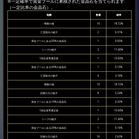
※一定確率で賞金プールに累積された金晶石を当てられます
（一定比率の金晶石）。
報酬
数量
確率
竜騎の魂
10
18.72%
亡霊猟犬の破片
2
6.31%
賞金プールにある50%の金晶石
1
0.05%
リハブの破片
2
11.40%
1段従者専属宝箱
1
10.60%
賞金プールにある30%の金晶石
1
0.10%
亡霊猟犬の破片
4
3.16%
竜騎の魂
10
18.72%
巨鯉の王の破片
8
5.24%
賞金プールにある10%の金晶石
1
0.32%
1段従者専属宝箱
1
10.60%
リハブの破片
2
11.40%
賞金プールにある20%の金晶石
1
0.16%
巨鯉の王の破片
16
2.62%