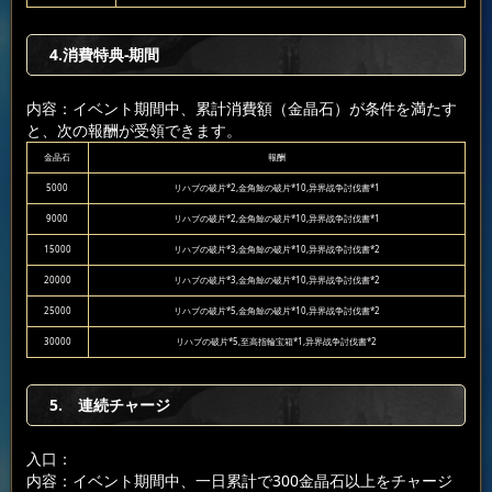
4.消費特典-期間
内容：イベント期間中、累計消費額（金晶石）が条件を満たす
と、次の報酬が受領できます。
金晶石
報酬
5000
リハブの破片*2,金角鯨の破片*10,异界战争討伐書*1
9000
リハブの破片*2,金角鯨の破片*10,异界战争討伐書*1
15000
リハブの破片*3,金角鯨の破片*10,异界战争討伐書*2
20000
リハブの破片*3,金角鯨の破片*10,异界战争討伐書*2
25000
リハブの破片*5,金角鯨の破片*10,异界战争討伐書*2
30000
リハブの破片*5,至高指輪宝箱*1,异界战争討伐書*2
5. 連続チャージ
入口：
内容：イベント期間中、一日累計で300金晶石以上をチャージ