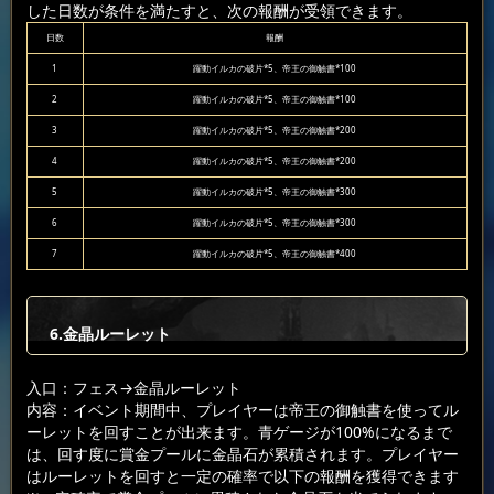
した日数が条件を満たすと、次の報酬が受領できます。
日数
報酬
1
躍動イルカの破片*5、帝王の御触書*100
2
躍動イルカの破片*5、帝王の御触書*100
3
躍動イルカの破片*5、帝王の御触書*200
4
躍動イルカの破片*5、帝王の御触書*200
5
躍動イルカの破片*5、帝王の御触書*300
6
躍動イルカの破片*5、帝王の御触書*300
7
躍動イルカの破片*5、帝王の御触書*400
6.金晶ルーレット
入口：フェス
→金晶ルーレット
内容：イベント期間中、プレイヤーは帝王の御触書を使ってル
ーレットを回すことが出来ます。青ゲージが100%になるまで
は、回す度に賞金プールに金晶石が累積されます。プレイヤー
はルーレットを回すと一定の確率で以下の報酬を獲得できます