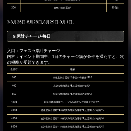
300
金色符文自選箱*1
100抽
※8月26日-8月28日,8月29日-9月1日。
9.累計チャージ-毎日
入口：フェス
→累計チャージ
内容：イベント期間中、1日のチャージ額が条件を満たすと、次
の報酬が受領できます。
金晶石
報酬
100
高級宝物自選箱*2,帝王の御触書*100
400
高級宝物自選箱*3,亡霊猟犬の破片*1
850
特級宝物自選箱*1,亡霊猟犬の破片*2
1800
特級宝物自選箱*2, リハブの破片*6,亡霊猟犬の破片*3
2800
特級宝物自選箱*3,特級変身専属自選箱*1,亡霊猟犬の破片*5
4000
史詩宝物自選箱*1,特級変身専属自選箱*1,亡霊猟犬の破片*6
6000
史詩宝物自選箱*1,特級変身専属自選箱*1,亡霊猟犬の破片*8