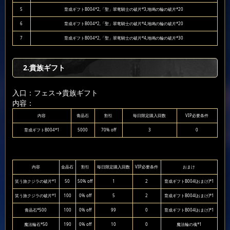
5
育成ギフトB004*2,「聖」翠竜騎士の破片*3,地鳴の輪の破片*20
6
育成ギフトB004*2,「聖」翠竜騎士の破片*4,地鳴の輪の破片*20
7
育成ギフトB004*2,「聖」翠竜騎士の破片*4,地鳴の輪の破片*30
2.貴族ギフト
入口：フェス
→貴族ギフト
内容：
内容
青晶石
割引
毎日限定購入回数
VIP必要条件
育成ギフトB004*1
5000
70% off
3
0
内容
金晶石
割引
毎日限定購入回数
VIP必要条件
おまけ
笑う旅クジラの破片*1
50
50% off
1
2
育成ギフトB004(おまけ)*1
笑う旅クジラの破片*1
100
0% off
5
2
育成ギフトB004(おまけ)*1
青晶石*500
100
0% off
99
0
育成ギフトB004(おまけ)*1
魔法輪石*50
190
0% off
10
0
魔法輪の魂*1