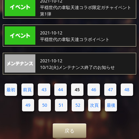
2021-10-12
平穏世代の韋駄天達コラボ限定ガチャイベント
第1弾
2021-10-12
平穏世代の韋駄天達コラボイベント
2021-10-12
10/12(火)メンテナンス終了のお知らせ
最初
前頁
43
44
45
46
47
48
49
50
51
52
次頁
最後
戻る