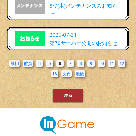
8/7(木)メンテナンスのお知ら
せ
2025-07-31
第70サーバー公開のお知らせ
最初
前頁
4
5
6
7
8
9
10
11
12
13
次頁
最後
戻る