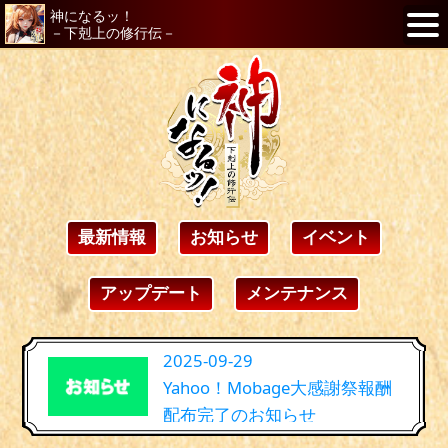
神になるッ！
－下剋上の修行伝－
最新情報
お知らせ
イベント
アップデート
メンテナンス
2025-09-29
Yahoo！Mobage大感謝祭報酬
配布完了のお知らせ