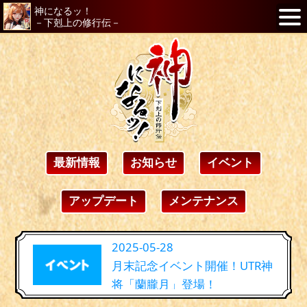
神になるッ！
－下剋上の修行伝－
最新情報
お知らせ
イベント
アップデート
メンテナンス
2025-05-28
月末記念イベント開催！UTR神
将「蘭朧月」登場！