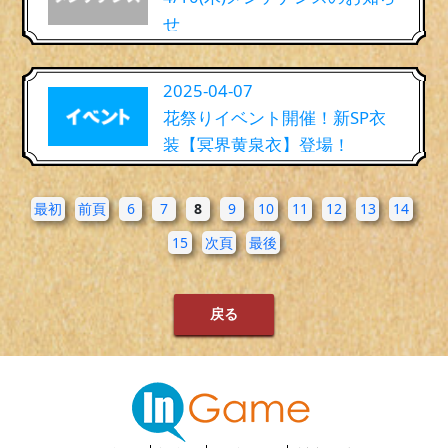
せ
2025-04-07
花祭りイベント開催！新SP衣
装【冥界黄泉衣】登場！
最初
前頁
6
7
8
9
10
11
12
13
14
15
次頁
最後
戻る