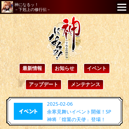
神になるッ！
－下剋上の修行伝－
最新情報
お知らせ
イベント
アップデート
メンテナンス
2025-02-06
余寒見舞いイベント開催！SP
神将「煌翼の天使」登場！