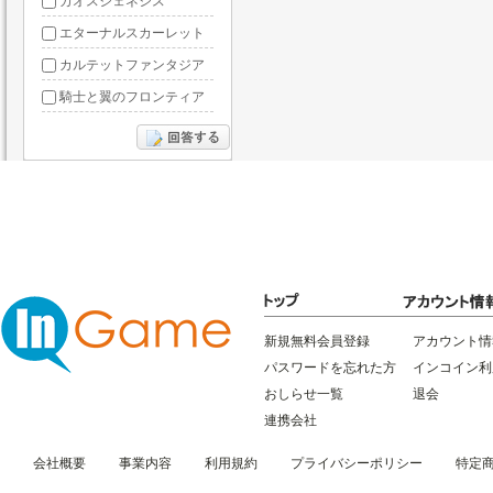
カオスジェネシス
エターナルスカーレット
カルテットファンタジア
騎士と翼のフロンティア
ドラグーン・ナイツ
ぶっ飛び三国
星間パイオニア
三国RANSE
リトルリッチマン
無敵三国
新規無料会員登録
アカウント情
パスワードを忘れた方
インコイン利
おしらせ一覧
退会
連携会社
会社概要
事業内容
利用規約
プライバシーポリシー
特定