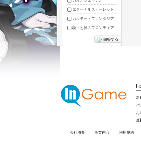
カオスジェネシス
エターナルスカーレット
カルテットファンタジア
騎士と翼のフロンティア
ドラグーン・ナイツ
ぶっ飛び三国
星間パイオニア
三国RANSE
リトルリッチマン
無敵三国
新
パ
お
連
会社概要
事業内容
利用規約