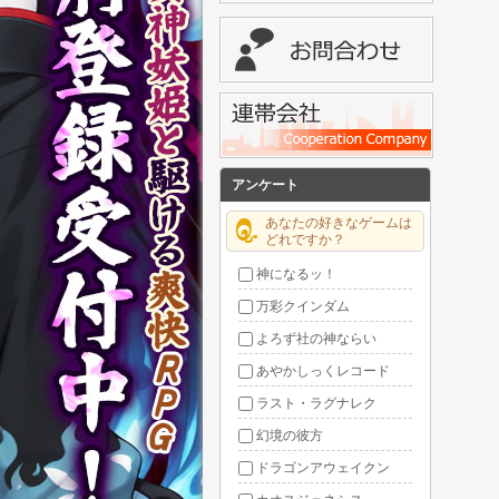
アンケート
あなたの好きなゲームは
どれですか？
神になるッ！
万彩クインダム
よろず社の神ならい
あやかしっくレコード
ラスト・ラグナレク
幻境の彼方
ドラゴンアウェイクン