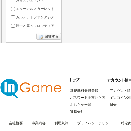
カオスジェネシス
エターナルスカーレット
カルテットファンタジア
騎士と翼のフロンティア
ドラグーン・ナイツ
ぶっ飛び三国
星間パイオニア
三国RANSE
リトルリッチマン
無敵三国
新規無料会員登録
アカウント情
パスワードを忘れた方
インコイン利
おしらせ一覧
退会
連携会社
会社概要
事業内容
利用規約
プライバシーポリシー
特定