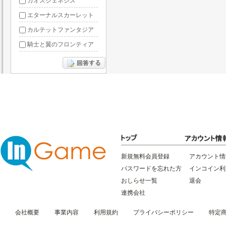
カオスジェネシス
エターナルスカーレット
カルテットファンタジア
騎士と翼のフロンティア
ドラグーン・ナイツ
ぶっ飛び三国
星間パイオニア
三国RANSE
リトルリッチマン
無敵三国
新規無料会員登録
アカウント情
パスワードを忘れた方
インコイン利
おしらせ一覧
退会
連携会社
会社概要
事業内容
利用規約
プライバシーポリシー
特定