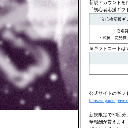
新規アカウントを
「初心者応援ギフ
「初心者応援ギ
・召喚符
・式神「花見狐の
※ギフトコードは
公式サイトのギフ
https://ingame.jp/e/
新規限定で30回
華報酬が貰えます