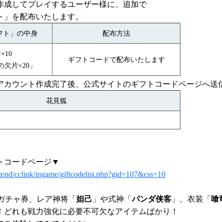
作成してプレイするユーザー様に、追加で
ト」を配布いたします。
フト」の中身
配布方法
×10
ギフトコードで配布いたします
欠片×20」
アカウント作成完了後、公式サイトのギフトコードページへ送
花見狐
トコードページ▼
extend/cclink/ingame/giftcodelist.php?gid=107&css=10
分ガチャ券、レア神将「
妲己
」や式神「
パンダ侠客
」、衣装「
喰
！どれも戦力強化に必要不可欠なアイテムばかり！