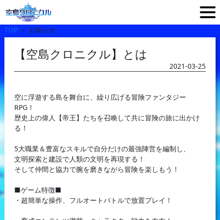
TOP
＞
お知らせ
【空島クロニクル】とは
2021-03-25
空に浮遊する島を舞台に、繰り広げる冒険ファンタジー
RPG！
歴史上の偉人【帝王】たちを召喚して共に冒険の旅に出かけ
る！
5大職業＆豊富なスキルで自分だけの最強陣営を編制し、
文明探索と建設で人類の文明を再現する！
そして仲間と協力で腕を磨きながら冒険を楽しもう！
■ゲーム特徴■
・超簡単な操作、フルオートバトルで放置プレイ！