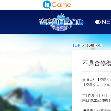
TOP
＞
お知らせ
不具合修
日頃より【空島ク
【空島クロニクル
本日9月5日（日
同日19:25に修
■修復した不具合