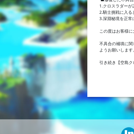
1.クロスラダー
2.騎士挑戦に入
3.深淵秘境を正
この度はお客様に
不具合の補填に関
ようお願いします
引き続き【空島ク