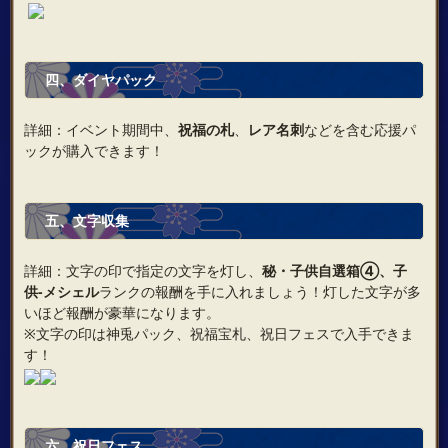
四
、
ダイヤ
パック
詳細：イベント期間中、
祝福の札
、
レア名刺
などを含む応援パ
ックが購入できます！
五
、
文字収集
詳細：文字の印で指定の文字を灯し、
秘・子供自選箱④、子
供‐メシェル
ランクの報酬を手に入れましょう！灯した文字が多
いほど報酬が豪華になります。
※文字の印は神兎パック、祝福宝札、祝日フェスで入手できま
す！
六、
祝日フェス