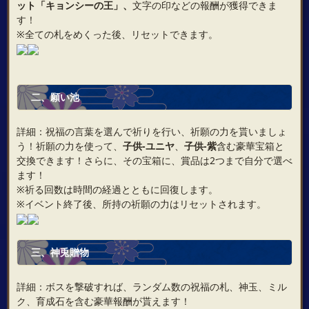
ット「キョンシーの王」、
文字の印などの報酬が獲得できま
す！
※全ての札をめくった後、リセットできます。
二
、
願い池
詳細：祝福の言葉を選んで祈りを行い、祈願の力を貰いましょ
う！祈願の力を使って、
子供‐ユニヤ
、
子供‐紫
含む豪華宝箱と
交換できます！さらに、その宝箱に、賞品は2つまで自分で選べ
ます！
※祈る回数は時間の経過とともに回復します。
※イベント終了後、所持の祈願の力はリセットされます。
三
、
神兎贈物
詳細：ボスを撃破すれば、ランダム数の祝福の札、神玉、ミル
ク、育成石を含む豪華報酬が貰えます！