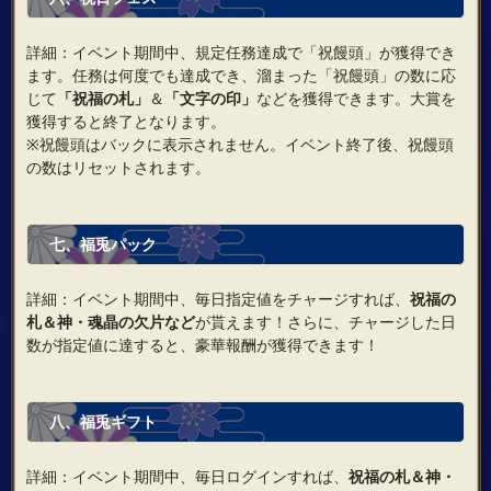
詳細：イベント期間中、規定任務達成で「祝饅頭」が獲得でき
ます。任務は何度でも達成でき、溜まった「祝饅頭」の数に応
じて
「祝福の札」
＆
「文字の印」
などを獲得できます。大賞を
獲得すると終了となります。
※祝饅頭はバックに表示されません。イベント終了後、祝饅頭
の数はリセットされます。
七
、
福兎パック
詳細：イベント期間中、毎日指定値をチャージすれば、
祝福の
札
＆
神・魂晶の欠片など
が貰えます！さらに、チャージした日
数が指定値に達すると、豪華報酬が獲得できます！
八
、
福兎ギフト
詳細：イベント期間中、毎日ログインすれば、
祝福の札
＆
神・