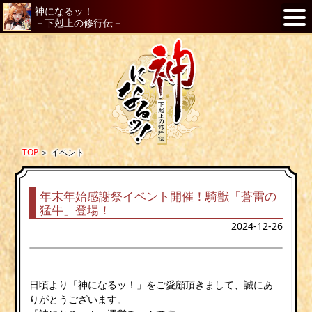
神になるッ！
－下剋上の修行伝－
TOP
＞
イベント
年末年始感謝祭イベント開催！騎獣「蒼雷の
猛牛」登場！
2024-12-26
日頃より「神になるッ！」をご愛顧頂きまして、誠にあ
りがとうございます。