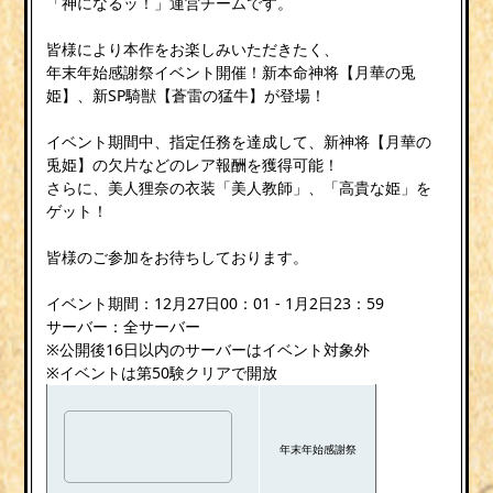
「神になるッ！」運営チームです。
皆様により本作をお楽しみいただきたく、
年末年始感謝祭イベント開催！新本命神将【月華の兎
姫】、新SP騎獣【蒼雷の猛牛】が登場！
イベント期間中、指定任務を達成して、新神将【月華の
兎姫】の欠片などのレア報酬を獲得可能！
さらに、美人狸奈の衣装「美人教師」、「高貴な姫」を
ゲット！
皆様のご参加をお待ちしております。
イベント期間：12月27日00：01 - 1月2日23：59
サーバー：全サーバー
※公開後16日以内のサーバーはイベント対象外
※イベントは第50験クリアで開放
年末年始感謝祭