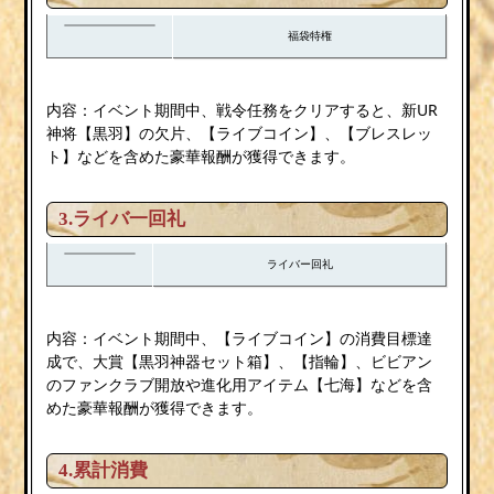
福袋特権
内容：イベント期間中、戦令任務をクリアすると、新UR
神将【黒羽】の欠片、【ライブコイン】、【ブレスレッ
ト】などを含めた豪華報酬が獲得できます。
3.
ライバ一回礼
ライバー回礼
内容：イベント期間中、【ライブコイン】の消費目標達
成で、大賞【黒羽神器セット箱】、【指輪】、ビビアン
のファンクラブ開放や進化用アイテム【七海】などを含
めた豪華報酬が獲得できます。
4.累計消費