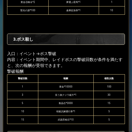
黄金召喚令*2
夢運ぶ星馬*1
1
聖光の源*100
倉庫拡張券*1
10
3.ボス殺し
入口：イベント
→ボス撃破
内容：イベント期間中、レイドボスの撃破回数が条件を満たす
と、次の報酬が受領できます。
撃破報酬
撃破回数
報酬
领取次数
1
黄金*10000
100
3
笑う旅クジラ破片*1
30
5
青晶石*3000
15
10
初級試練通行券*1
5
15
武器昇格石*10
5