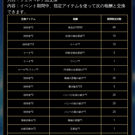
内容：イベント期間中、指定アイテムを使って次の報酬と交換
できます。
交換アイテム
報酬
期間限定回数
招待状*2
青晶石*4000
99
招待状*2
従者の魂自選箱*1
10
招待状*10
ケーキ*1
10
ケーキ*2
特級宝物自選箱*1
5
ケーキ*5
ワイン*1
1
ケーキ*5,ワイン*1
円卓騎士自選箱Lv1*1
1
招待状*2
殲滅の星艦の破片*1
30
招待状*1
魔法輪石*25
5
招待状*3
バニーの礼装の破片*1
20
招待状*3
バニーの杖の破片*1
20
招待状*3
バニーの翼の破片*1
20
青銅召喚令*2
殲滅の星艦*1
1
白銀召喚令*2
玉紫金*1
1