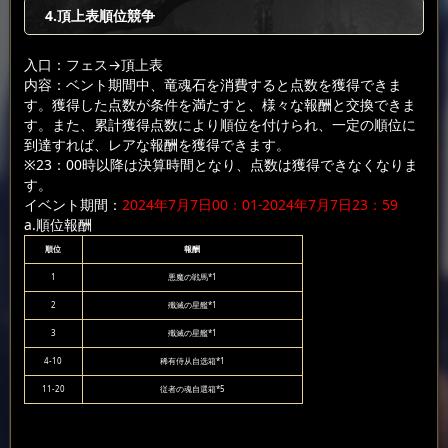
4.頂上表順位競争
入口：フェス
→頂上表
内容：ベント期間中、竜魂石を消費すると点数を獲得できま
す。獲得した点数が条件を満たすと、様々な報酬と交換できま
す。また、累計獲得点数により順位を付けられ、一定の順位に
到達すれば、レアな報酬を獲得できます。
※23：00時以降は決算時間となり、点数は獲得できなくなりま
す。
イベント期間：
2024年7月7日00：01-2024年7月7日23：59
a.順位報酬
順位
報酬
1
悪魔の戦馬*1
2
殲滅の星艦*1
3
殲滅の星艦*1
4-10
稀有侍从自选箱*1
11-20
従者の魂自選箱*5