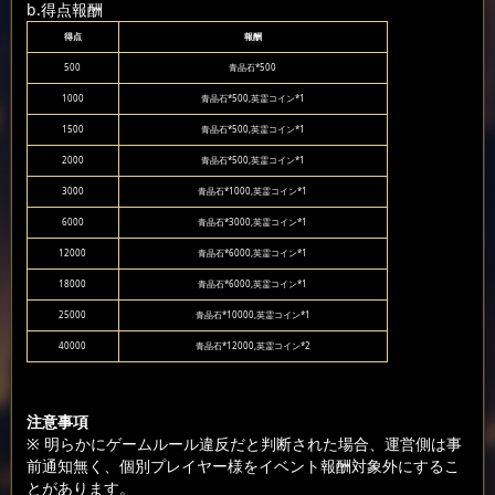
b.得点報酬
得点
報酬
500
青晶石*500
1000
青晶石*500,英霊コイン*1
1500
青晶石*500,英霊コイン*1
2000
青晶石*500,英霊コイン*1
3000
青晶石*1000,英霊コイン*1
6000
青晶石*3000,英霊コイン*1
12000
青晶石*6000,英霊コイン*1
18000
青晶石*6000,英霊コイン*1
25000
青晶石*10000,英霊コイン*1
40000
青晶石*12000,英霊コイン*2
注意事項
※ 明らかにゲームルール違反だと判断された場合、運営側は事
前通知無く、個別プレイヤー様をイベント報酬対象外にするこ
とがあります。