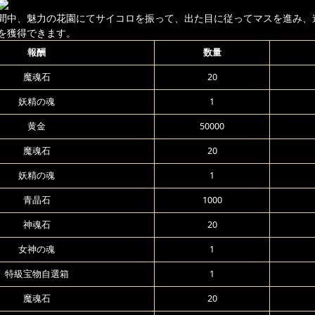
間中、魅力の花園にてサイコロを振って、出た目に従ってマスを進み、
を獲得できます。
報酬
数量
魔魂石
20
妖精の魂
1
黄金
50000
魔魂石
20
妖精の魂
1
青晶石
1000
神魂石
20
女神の魂
1
特級宝物自選箱
1
魔魂石
20