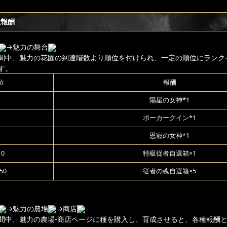
位報酬
→魅力の舞台
間中、魅力の花園の到達階数より順位を付けられ、一定の順位にランク
す。
位
報酬
陽星の女神*1
ポーカークイン*1
恩寵の女神*1
10
特級従者自選箱×1
50
従者の魂自選箱×5
→魅力の農場
→商店
間中、魅力の農場-商店ページに種を購入し、育成させると、各種報酬