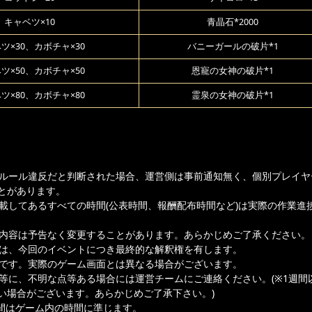
キャベツ×10
青晶石*2000
ツ×30、カボチャ×30
バニーガールの破片*1
ツ×50、カボチャ×50
恩寵の女神の破片*1
ツ×80、カボチャ×80
霊泉の女神の破片*1
ムルール違反だと判断された場合、運営側は事前通知無く、個別プレイヤ
とがあります。
記載してあるすべての時間(公表時間、報酬配布時間など)は実際の作業進
載内容は予告なく変更することがあります。あらかじめご了承ください。
者は、今回のイベントにつき最終的な解釈権を有します。
ジです。実際のゲーム画面とは異なる場合がございます。
容等に、不明な点等ある場合には運営チームにご連絡ください。(※1週間
い場合がございます。あらかじめご了承下さい。)
間はゲーム内の時間に準じます。