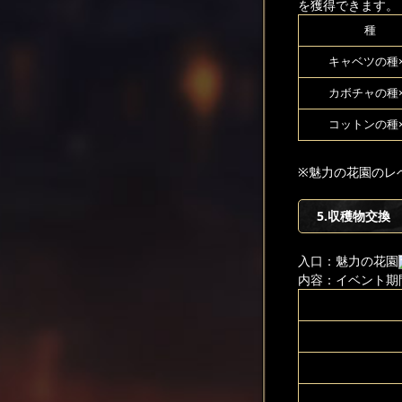
を獲得できます。
種
キャベツの種×
カボチャの種×
コットンの種×
※魅力の花園のレ
5.収穫物交換
入口：魅力の花園
内容：イベント期