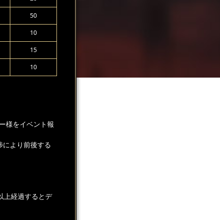
50
10
15
10
ー様をイベント報
捗により前後する
以上経過するとデ