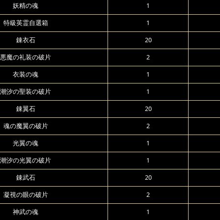
妖精の魂
1
特級英霊自選箱
1
錬衣石
20
悪魔の礼装の破片
2
衣装の魂
1
潮汐の聖装の破片
1
錬翼石
20
魂の魔翼の破片
2
光翼の魂
1
潮汐の光翼の破片
1
錬武石
20
凝視の眼の破片
2
神武の魂
1