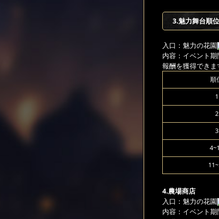
3.魅力舞台順
入口：魅力の花園
内容：イベント期
報酬を獲得できま
順
1
2
3
4~
11~
4.農場商店
入口：魅力の花園
内容：イベント期