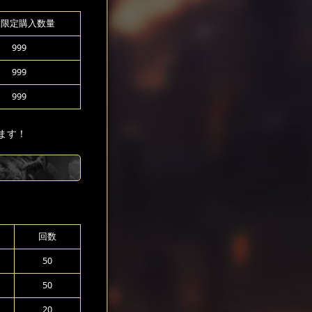
間限定購入数量
999
999
999
ます！
回数
50
50
20