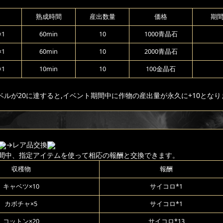
熟成時間
産出数量
価格
期
1
60min
10
1000青晶石
1
60min
10
2000青晶石
1
10min
10
100金晶石
ベルが20に達すると,イベント期間中に作物の産出量が永久に+10となり
→レア品交換
間中、指定アイテムを使って相応の報酬と交換できます。
収穫物
報酬
キャベツ×10
サイコロ*1
カボチャ×5
サイコロ*1
コットン×20
サイコロ*13