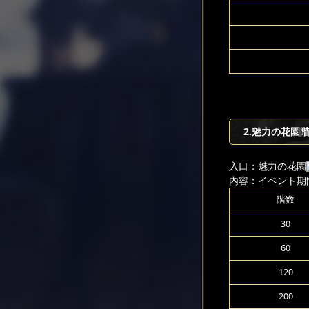
2.魅力の花園
入口：魅力の花園
内容：イベント期
階数
30
60
120
200