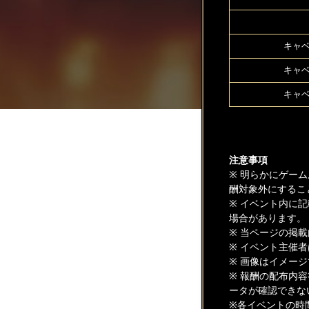
キャベ
キャベ
キャベ
注意事項
※ 明らかにゲー
酬対象外にするこ
※ イベント内に
場合があります。
※ 当ページの掲
※ イベント主催
※ 画像はイメー
※ 報酬の配布内
ータが確認できな
※各イベントの時