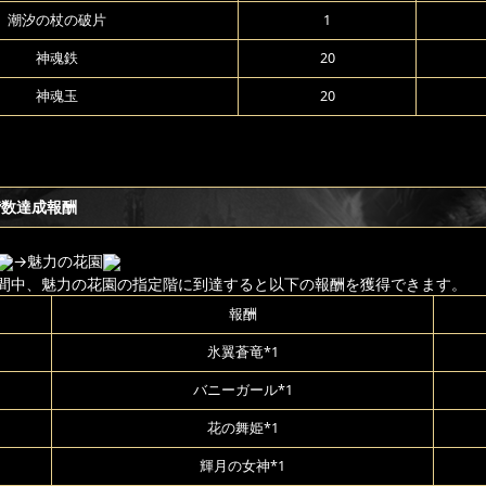
潮汐の杖の破片
1
神魂鉄
20
神魂玉
20
階数達成報酬
→魅力の花園
間中、魅力の花園の指定階に到達すると以下の報酬を獲得できます。
報酬
氷翼蒼竜*1
バニーガール*1
花の舞姫*1
輝月の女神*1