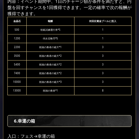
内容：イベント期間中、1日のチャージ額が条件を満たすと、円
盤を回すチャンスを1回獲得できます。一定の確率で次の報酬が
獲得できます。
金晶石
報酬
何回目賞金プールに投入
500
初級試練通行券*5
1
1200
侍从召唤币*5
1
2200
祝福の奏者の破片*1
3
3500
祝福の奏者の破片*2
3
5400
祝福の奏者の破片*2
3
7400
祝福の奏者の破片*2
3
10000
祝福の奏者の破片*3
3
13000
祝福の奏者*1
8
6.幸運の箱
入口：フェス
→幸運の箱