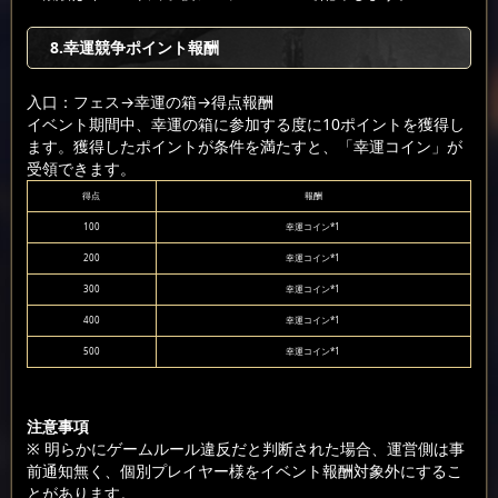
8.幸運競争ポイント報酬
入口：フェス
→幸運の箱
→得点報酬
イベント期間中、幸運の箱に参加する度に10ポイントを獲得し
ます。獲得したポイントが条件を満たすと、「幸運コイン」が
受領できます。
得点
報酬
100
幸運コイン*1
200
幸運コイン*1
300
幸運コイン*1
400
幸運コイン*1
500
幸運コイン*1
注意事項
※ 明らかにゲームルール違反だと判断された場合、運営側は事
前通知無く、個別プレイヤー様をイベント報酬対象外にするこ
とがあります。