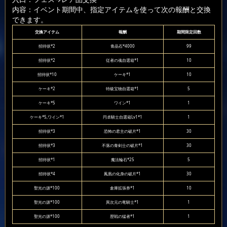
内容：イベント期間中、指定アイテムを使って次の報酬と交換
できます。
交換アイテム
報酬
期間限定回数
招待状*2
青晶石*4000
99
招待状*2
従者の魂自選箱*1
10
招待状*10
ケーキ*1
10
ケーキ*2
特級宝物自選箱*1
5
ケーキ*5
ワイン*1
1
ケーキ*5,ワイン*1
円卓騎士自選箱Lv1*1
1
招待状*3
恐怖の君主の破片*1
30
招待状*3
不落の青剣士の破片*1
30
招待状*1
魔法輪石*25
5
招待状*4
鳳凰の化身の破片*1
30
聖光の源*100
倉庫拡張券*1
10
聖光の源*100
異次元の竜騎士*1
1
聖光の源*100
歴戦の猛者*1
1