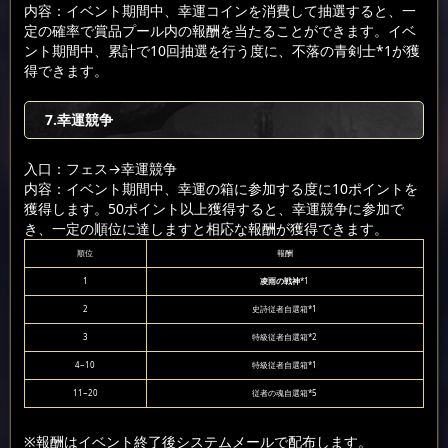
内容：イベント期間中、幸運コインを消費して抽選すると、一
定の確率で賞品プール内の報酬を当たることができます。イベ
ント期間中、累計で10回抽選を行う度に、不落の青剣士*1が獲
得できます。
7.幸運競争
入口：フェス
→幸運競争
内容：イベント期間中、幸運の箱に参加する度に10ポイントを
獲得します。50ポイント以上獲得すると、幸運競争に参加で
き、一定の順位に達しますと相応な報酬が獲得できます。
順位
報酬
1
凌雨の戦神
*1
2
史詩従者自選箱*1
3
特級従者自選箱*2
4~10
特級従者自選箱*1
11~20
従者の魂自選箱*5
※報酬はイベント終了後システムメールで配布します。