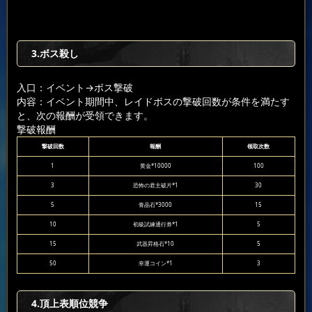
3.ボス殺し
入口：イベント
→ボス撃破
内容：イベント期間中、レイドボスの撃破回数が条件を満たす
と、次の報酬が受領できます。
撃破報酬
撃破回数
報酬
领取次数
1
黄金*10000
100
3
恐怖の君主破片*1
30
5
青晶石*3000
15
10
初級試練通行券*1
5
15
武器昇格石*10
5
50
幸運コイン*1
3
4.頂上表順位競争