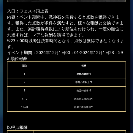
入口：フェス
→頂上表
内容：ベント期間中、戦神石を消費すると点数を獲得できま
す。獲得した点数が条件を満たすと、様々な報酬と交換できま
す。また、累計獲得点数により順位を付けられ、一定の順位に
到達すれば、レアな報酬を獲得できます。
※23：00時以降は決算時間となり、点数は獲得できなくなりま
す。
イベント期間：2024年12月1日00：01-2024年12月1日23：59
a.順位報酬
順位
報酬
1
凌雨の戦神
*1
2
不落の青剣士*1
3
幽霊の戦将*1
4-10
稀有侍从自选箱*1
11-20
従者の魂自選箱*5
b.得点報酬