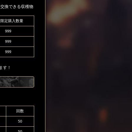
と交換できる収穫物
間限定購入数量
999
999
999
ます！
回数
50
50