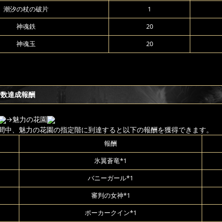
潮汐の杖の破片
1
神魂鉄
20
神魂玉
20
階数達成報酬
→魅力の花園
間中、魅力の花園の指定階に到達すると以下の報酬を獲得できます。
報酬
氷翼蒼竜*1
バニーガール*1
審判の女神*1
ポーカークイン*1