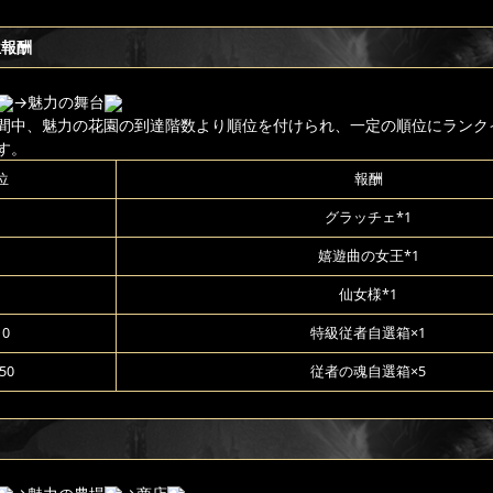
位報酬
→魅力の舞台
間中、魅力の花園の到達階数より順位を付けられ、一定の順位にランク
す。
位
報酬
グラッチェ*1
嬉遊曲の女王*1
仙女様*1
10
特級従者自選箱×1
50
従者の魂自選箱×5