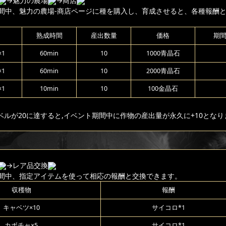
→魅力の農場
→商店
間中、魅力の農場-商店ページに種を購入し、育成させると、各種報酬
熟成時間
産出数量
価格
期
1
60min
10
1000青晶石
1
60min
10
2000青晶石
1
10min
10
100金晶石
ベルが20に達すると,イベント期間中に作物の産出量が永久に+10となり
→レア品交換
間中、指定アイテムを使って相応の報酬と交換できます。
収穫物
報酬
キャベツ×10
サイコロ*1
カボチャ×5
サイコロ*1