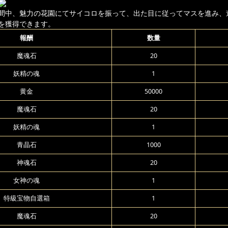
間中、魅力の花園にてサイコロを振って、出た目に従ってマスを進み、
を獲得できます。
報酬
数量
魔魂石
20
妖精の魂
1
黄金
50000
魔魂石
20
妖精の魂
1
青晶石
1000
神魂石
20
女神の魂
1
特級宝物自選箱
1
魔魂石
20