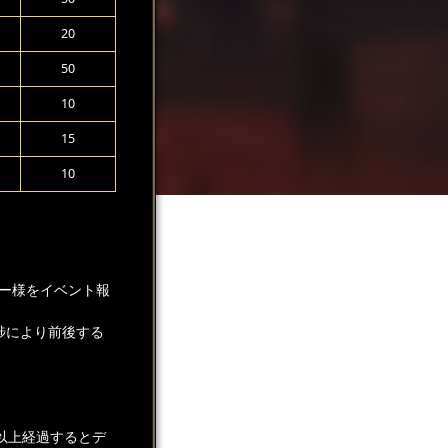
20
50
10
15
10
ー様をイベント報
捗により前後する
以上経過するとデ