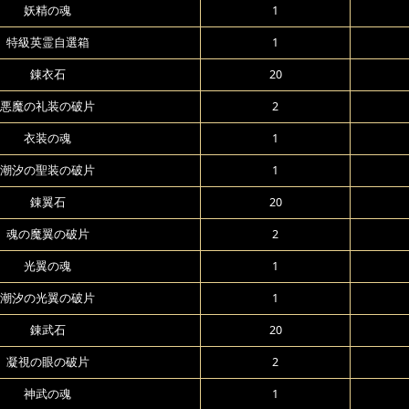
妖精の魂
1
特級英霊自選箱
1
錬衣石
20
悪魔の礼装の破片
2
衣装の魂
1
潮汐の聖装の破片
1
錬翼石
20
魂の魔翼の破片
2
光翼の魂
1
潮汐の光翼の破片
1
錬武石
20
凝視の眼の破片
2
神武の魂
1