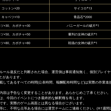
コットン×20
サイコロ*13
キャベツ×10
青晶石*2000
ツ×30、カボチャ×30
バニーガールの破片*1
ツ×50、カボチャ×50
審判の女神の破片*1
ツ×80、カボチャ×80
戦场の女神の破片*1
ムルール違反だと判断された場合、運営側は事前通知無く、個別プレイヤ
とがあります。
記載してあるすべての時間(公表時間、報酬配布時間など)は実際の作業進
載内容は予告なく変更することがあります。あらかじめご了承ください。
者は、今回のイベントにつき最終的な解釈権を有します。
ジです。実際のゲーム画面とは異なる場合がございます。
容等に、不明な点等ある場合には運営チームにご連絡ください。(※1週間