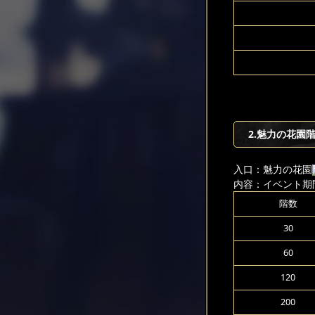
2.魅力の花園
入口：魅力の花園
内容：イベント期
階数
30
60
120
200