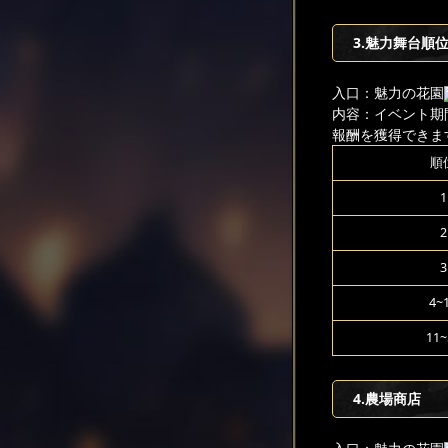
3.魅力舞台順
入口：魅力の花園
内容：イベント期
報酬を獲得できま
順
1
2
3
4~
11~
4.農場商店