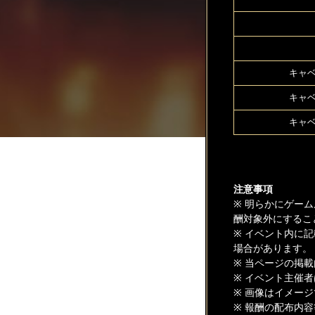
キャベ
キャベ
キャベ
注意事項
※ 明らかにゲー
酬対象外にするこ
※ イベント内に
場合があります。
※ 当ページの掲
※ イベント主催
※ 画像はイメー
※ 報酬の配布内