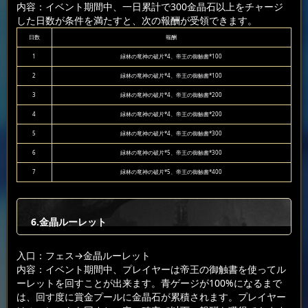
内容：イベント期間中、一日累計で300金晶石以上をチャージ
した日数が条件を満たすと、次の報酬が受領できます。
日数
報酬
1
緑林の竜神の破片*4、帝王の御触書*100
2
緑林の竜神の破片*4、帝王の御触書*100
3
緑林の竜神の破片*4、帝王の御触書*200
4
緑林の竜神の破片*4、帝王の御触書*200
5
緑林の竜神の破片*4、帝王の御触書*300
6
緑林の竜神の破片*5、帝王の御触書*300
7
緑林の竜神の破片*5、帝王の御触書*400
6.金晶ルーレット
入口：フェス
→金晶ルーレット
内容：イベント期間中、プレイヤーは帝王の御触書を使ってル
ーレットを回すことが出来ます。青ゲージが100%になるまで
は、回す度に賞金プールに金晶石が累積されます。プレイヤー