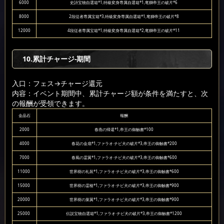
6000
史詩宝物自選箱*1,特級変身専属自選箱*1,竜獅帝王の破片*6
8000
2段従者専属宝箱*3,特級変身専属自選箱*1,竜獅帝王の破片*8
12000
4段従者専属宝箱*1,特級変身専属自選箱*2,竜獅帝王の破片*11
10.累計チャージ-期間
入口：フェス
→チャージ還元
内容：イベント期間中、累計チャージ額が条件を満たすと、次
の報酬が受領できます。
金晶石
報酬
2000
春燕の帰還*1,帝王の御触書*100
4000
春花の金扇*1,ファラオ·チビ犬の破片*3,帝王の御触書*200
7000
春風の霊翼*1,ファラオ·チビ犬の破片*3,帝王の御触書*600
11000
世界樹の礼装*1,ファラオ·チビ犬の破片*3,帝王の御触書*600
15000
世界樹の霊槍*1,ファラオ·チビ犬の破片*3,帝王の御触書*900
20000
世界樹の葉翼*1,ファラオ·チビ犬の破片*3,帝王の御触書*900
25000
伝説宝物自選箱*1,ファラオ·チビ犬の破片*3,帝王の御触書*1200