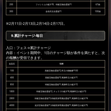
200
ファントムの破片*8、特級宝物自選箱*1
67抽
300
金色符文自選箱*1
100抽
※2月11日-2月13日,2月14日-2月17日。
9.累計チャージ-毎日
入口：フェス
→累計チャージ
内容：イベント期間中、1日のチャージ額が条件を満たすと、次
の報酬が受領できます。
金晶石
報酬
100
高級宝物自選箱*2,帝王の御触書*100
400
高級宝物自選箱*3,竜獅帝王の破片*1
850
特級宝物自選箱*1,竜獅帝王の破片*2
1800
特級宝物自選箱*2, チェラブの破片*6,竜獅帝王の破片*3
2800
特級宝物自選箱*3,特級変身専属自選箱*1,竜獅帝王の破片*4
4000
史詩宝物自選箱*1,特級変身専属自選箱*1,竜獅帝王の破片*5