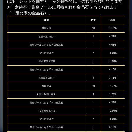
はルーレットを回すと一定の確率で以下の報酬を獲得できます
※一定確率で賞金プールに累積された金晶石を当てられます
（一定比率の金晶石）。
報酬
数量
確率
竜騎の魂
10
18.72%
竜獅帝王の破片
2
6.31%
賞金プールにある50%の金晶石
1
0.05%
アポロの破片
2
11.40%
1段従者専属宝箱
1
10.60%
賞金プールにある30%の金晶石
1
0.10%
竜獅帝王の破片
4
3.16%
竜騎の魂
10
18.72%
神託の瑞獣の破片
8
5.24%
賞金プールにある10%の金晶石
1
0.32%
1段従者専属宝箱
1
10.60%
アポロの破片
2
11.40%
賞金プールにある20%の金晶石
1
0.16%