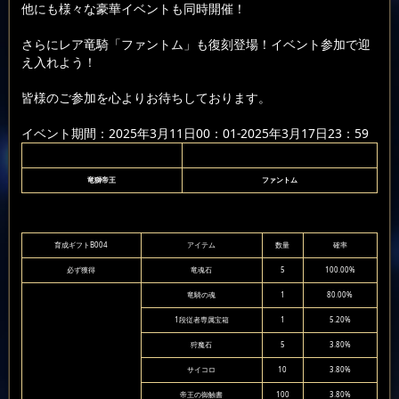
他にも様々な豪華イベントも同時開催！
さらにレア竜騎「ファントム」も復刻登場！イベント参加で迎
え入れよう！
皆様のご参加を心よりお待ちしております。
イベント期間：2025年3月11日00：01-2025年3月17日23：59
竜獅帝王
ファントム
育成ギフトB004
アイテム
数量
確率
必ず獲得
竜魂石
5
100.00%
竜騎の魂
1
80.00%
1段従者専属宝箱
1
5.20%
狩魔石
5
3.80%
サイコロ
10
3.80%
帝王の御触書
100
3.80%