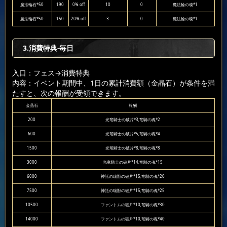
魔法輪石*50
190
0% off
10
0
魔法輪の魂*1
魔法輪石*50
150
20% off
3
0
魔法輪の魂*1
3.消費特典-毎日
入口：フェス
→消費特典
内容：イベント期間中、1日の累計消費額（金晶石）が条件を満
たすと、次の報酬が受領できます。
金晶石
報酬
200
光竜騎士の破片*3,竜騎の魂*2
600
光竜騎士の破片*5,竜騎の魂*4
1500
光竜騎士の破片*8,竜騎の魂*8
3000
光竜騎士の破片*14,竜騎の魂*15
6000
神託の瑞獣の破片*15,竜騎の魂*20
7500
神託の瑞獣の破片*15,竜騎の魂*25
10500
ファントムの破片*10,竜騎の魂*30
14000
ファントムの破片*10,竜騎の魂*40