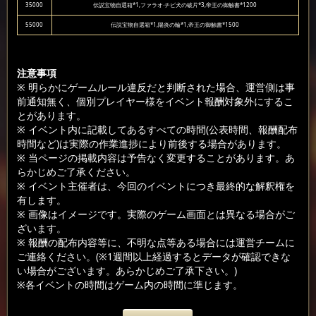
35000
伝説宝物自選箱*1,ファラオ·チビ犬の破片*3,帝王の御触書*1200
55000
伝説宝物自選箱*1,陽炎の輪*1,帝王の御触書*1500
注意事項
※ 明らかにゲームルール違反だと判断された場合、運営側は事
前通知無く、個別プレイヤー様をイベント報酬対象外にするこ
とがあります。
※ イベント内に記載してあるすべての時間(公表時間、報酬配布
時間など)は実際の作業進捗により前後する場合があります。
※ 当ページの掲載内容は予告なく変更することがあります。あ
らかじめご了承ください。
※ イベント主催者は、今回のイベントにつき最終的な解釈権を
有します。
※ 画像はイメージです。実際のゲーム画面とは異なる場合がご
ざいます。
※ 報酬の配布内容等に、不明な点等ある場合には運営チームに
ご連絡ください。(※1週間以上経過するとデータが確認できな
い場合がございます。あらかじめご了承下さい。)
※各イベントの時間はゲーム内の時間に準じます。