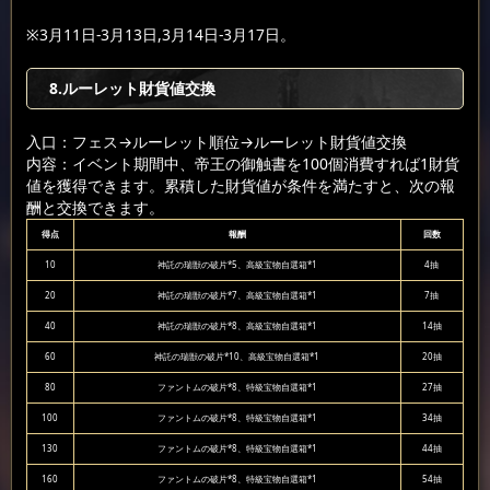
※3月11日-3月13日,3月14日-3月17日。
8.ルーレット財貨値交換
入口：フェス
→ルーレット順位
→ルーレット財貨値交換
内容：イベント期間中、帝王の御触書を100個消費すれば1財貨
値を獲得できます。累積した財貨値が条件を満たすと、次の報
酬と交換できます。
得点
報酬
回数
10
神託の瑞獣の破片*5、高級宝物自選箱*1
4抽
20
神託の瑞獣の破片*7、高級宝物自選箱*1
7抽
40
神託の瑞獣の破片*8、高級宝物自選箱*1
14抽
60
神託の瑞獣の破片*10、高級宝物自選箱*1
20抽
80
ファントムの破片*8、特級宝物自選箱*1
27抽
100
ファントムの破片*8、特級宝物自選箱*1
34抽
130
ファントムの破片*8、特級宝物自選箱*1
44抽
160
ファントムの破片*8、特級宝物自選箱*1
54抽