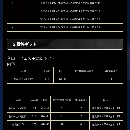
4
育成ギフトB004*1,翠竜騎士の破片*3,天竜の輪の破片*10
5
育成ギフトB004*2,翠竜騎士の破片*3,天竜の輪の破片*20
6
育成ギフトB004*2,翠竜騎士の破片*4,天竜の輪の破片*20
7
育成ギフトB004*2,翠竜騎士の破片*4,天竜の輪の破片*30
2.貴族ギフト
入口：フェス
→貴族ギフト
内容：
内容
青晶石
割引
毎日限定購入回数
VIP必要条件
育成ギフトB004*1
5000
70% off
3
0
内容
金晶石
割引
毎日限定購入回数
VIP必要条件
おまけ
兎の紳士の破片*1
50
50% off
1
2
育成ギフトB004(おまけ)*1
兎の紳士の破片*1
100
0% off
5
2
育成ギフトB004(おまけ)*1
青晶石*500
100
0% off
99
0
育成ギフトB004(おまけ)*1