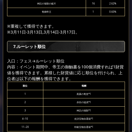
神託の瑞獣の破片
16
2.62%
竜獅帝王
1
0.60%
※重複して獲得できます。
※3月11日-3月13日,3月14日-3月17日。
7.ルーレット順位
入口：フェス
→ルーレット順位
内容：イベント期間中、帝王の御触書を100個消費すれば1財貨
値を獲得できます。累積した財貨値に応じ順位を付けられ、上
位者は以下の報酬を獲得できます。
順位
報酬
1
黒翼の竜皇*1
2
赤目の猛虎*1
3
神託の瑞獣*1
4~10
史詩宝物自選箱*1
11~20
特級宝物自選箱*1