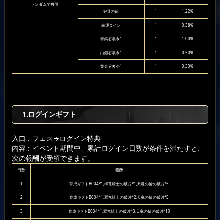
ランダムで獲得
好運の鎚
1
1.22%
幸運コイン
1
0.38%
青銅召喚令1
1
1.00%
白銀召喚令1
1
0.50%
黄金召喚令1
1
0.30%
1.ログインギフト
入口：フェス
→ログイン特典
内容：イベント期間中、累計ログイン日数が条件を満たすと、
次の報酬が受領できます。
日数
報酬
1
育成ギフトB004*1,翠竜騎士の破片*1,天竜の輪の破片*5
2
育成ギフトB004*1,翠竜騎士の破片*2,天竜の輪の破片*5
3
育成ギフトB004*1,翠竜騎士の破片*3,天竜の輪の破片*10