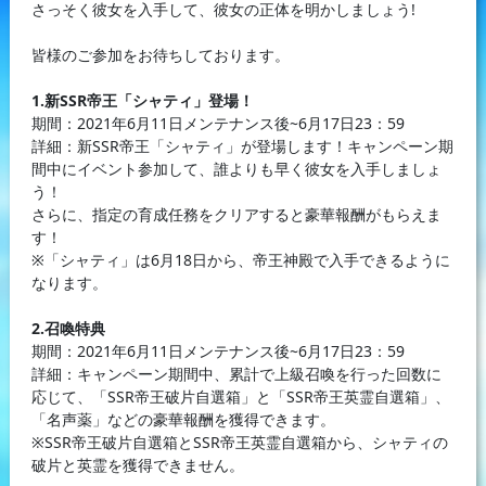
さっそく彼女を入手して、彼女の正体を明かしましょう!
皆様のご参加をお待ちしております。
1.新SSR帝王「シャティ」登場！
期間：2021年6月11日メンテナンス後~6月17日23：59
詳細：新SSR帝王「シャティ」が登場します！キャンペーン期
間中にイベント参加して、誰よりも早く彼女を入手しましょ
う！
さらに、指定の育成任務をクリアすると豪華報酬がもらえま
す！
※「シャティ」は6月18日から、帝王神殿で入手できるように
なります。
2.召喚特典
期間：2021年6月11日メンテナンス後~6月17日23：59
詳細：キャンペーン期間中、累計で上級召喚を行った回数に
応じて、「SSR帝王破片自選箱」と「SSR帝王英霊自選箱」、
「名声薬」などの豪華報酬を獲得できます。
※SSR帝王破片自選箱とSSR帝王英霊自選箱から、シャティの
破片と英霊を獲得できません。