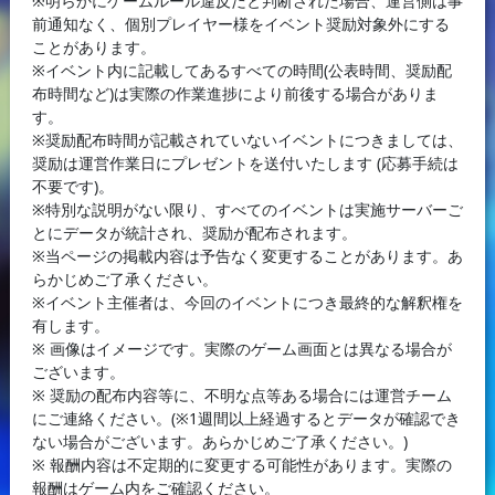
※明らかにゲームルール違反だと判断された場合、運営側は事
前通知なく、個別プレイヤー様をイベント奨励対象外にする
ことがあります。
※イベント内に記載してあるすべての時間(公表時間、奨励配
布時間など)は実際の作業進捗により前後する場合がありま
す。
※奨励配布時間が記載されていないイベントにつきましては、
奨励は運営作業日にプレゼントを送付いたします (応募手続は
不要です)。
※特別な説明がない限り、すべてのイベントは実施サーバーご
とにデータが統計され、奨励が配布されます。
※当ページの掲載内容は予告なく変更することがあります。あ
らかじめご了承ください。
※イベント主催者は、今回のイベントにつき最終的な解釈権を
有します。
※ 画像はイメージです。実際のゲーム画面とは異なる場合が
ございます。
※ 奨励の配布内容等に、不明な点等ある場合には運営チーム
にご連絡ください。(※1週間以上経過するとデータが確認でき
ない場合がございます。あらかじめご了承ください。)
※ 報酬内容は不定期的に変更する可能性があります。実際の
報酬はゲーム内をご確認ください。