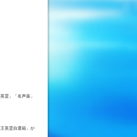
の英霊」「名声薬」
帝王英霊自選箱」が