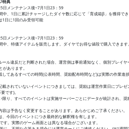
ジ特典
25日メンテナンス後~7月1日23：59
間中、1日に累計チャージしたダイヤ数に応じて「育成箱β」を獲得でき
は1日に1回のみ受領可能
25日メンテナンス後~7月1日23：59
間中、特価アイテムを販売します。ダイヤでお得な値段で購入できます
ルール違反だと判断された場合、運営側は事前通知なく、個別プレイヤ
とがあります。
載してあるすべての時間(公表時間、奨励配布時間など)は実際の作業進
記載されていないイベントにつきましては、奨励は運営作業日にプレゼ
不要です)。
い限り、すべてのイベントは実施サーバーごとにデータが統計され、奨
内容は予告なく変更することがあります。あらかじめご了承ください。
は、今回のイベントにつき最終的な解釈権を有します。
ジです。実際のゲーム画面とは異なる場合がございます。
容等に、不明な点等ある場合には運営チームにご連絡ください。(※1週間