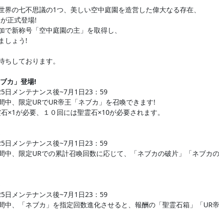
世界の七不思議の1つ、美しい空中庭園を造営した偉大なる存在、
が正式登場!
加で新称号「空中庭園の主」を取得し、
ましょう!
待ちしております。
ネブカ」登場!
25日メンテナンス後~7月1日23：59
間中、限定URでUR帝王「ネブカ」を召喚できます!
霊石×1が必要、１０回には聖霊石×10が必要されます。
25日メンテナンス後~7月1日23：59
間中、限定URでの累計召喚回数に応じて、「ネブカの破片」「ネブカ
25日メンテナンス後~7月1日23：59
間中、「ネブカ」を指定回数進化させると、報酬の「聖霊石箱」「UR