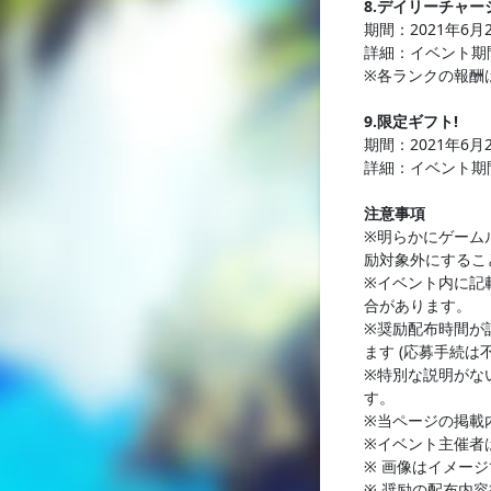
8.デイリーチャー
期間：2021年6月
詳細：イベント期
※各ランクの報酬
9.限定ギフト!
期間：2021年6月
詳細：イベント期
注意事項
※明らかにゲーム
励対象外にするこ
※イベント内に記
合があります。
※奨励配布時間が
ます (応募手続は
※特別な説明がな
す。
※当ページの掲載
※イベント主催者
※ 画像はイメー
※ 奨励の配布内