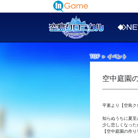
TOP
＞
イベント
空中庭園の
平素より【空島ク
知らぬうちに夏至
少し悲しくなった
【空中庭園の作り手