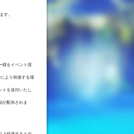
ます。
。
ー様をイベント奨
捗により前後する場
ントを送付いたし
励が配布されま
以上経過するとデ