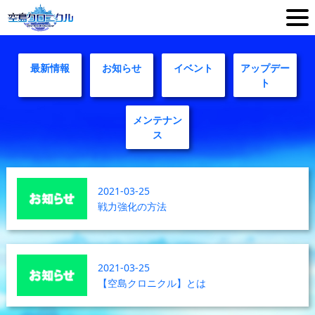
最新情報
お知らせ
イベント
アップデー
ト
メンテナン
ス
2021-03-25
戦力強化の方法
2021-03-25
【空島クロニクル】とは