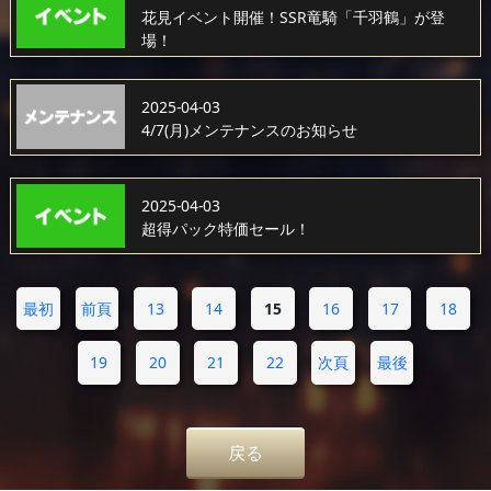
花見イベント開催！SSR竜騎「千羽鶴」が登
場！
2025-04-03
4/7(月)メンテナンスのお知らせ
2025-04-03
超得パック特価セール！
最初
前頁
13
14
15
16
17
18
19
20
21
22
次頁
最後
戻る