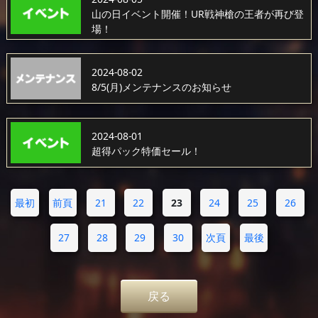
山の日イベント開催！UR戦神槍の王者が再び登
場！
2024-08-02
8/5(月)メンテナンスのお知らせ
2024-08-01
超得パック特価セール！
最初
前頁
21
22
23
24
25
26
27
28
29
30
次頁
最後
戻る