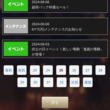
2024-06-06
超得パック特価セール！
2024-06-06
6/17(月)メンテナンスのお知らせ
2024-06-03
武士の日イベント！新しい竜騎「鬼面の竜騎」
が登場！
最初
前頁
23
24
25
26
27
28
29
30
31
32
次頁
最後
戻る