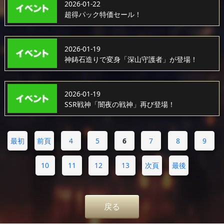
2026-01-22
超得パック特価セール！
2026-01-19
神鋳石造りで変身「深山守護者」が登場！
2026-01-19
SSR戦神「闇夜の戦神」再び登場！
最初
前頁
4
5
6
7
8
9
10
11
12
13
次頁
最後
戻る