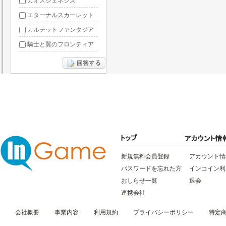
カオスジェネシス
エターナルスカーレット
カルテットファンタジア
騎士と翼のフロンティア
ドラグーン・ナイツ
ぶっ飛び三国
星間パイオニア
三国RANSE
リトルリッチマン
無敵三国
新規無料会員登録
アカウント情
パスワードを忘れた方
インコイン利
おしらせ一覧
退会
連携会社
会社概要
事業内容
利用規約
プライバシーポリシー
特定