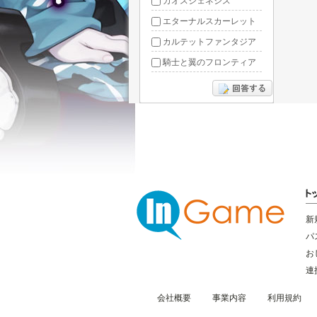
カオスジェネシス
エターナルスカーレット
カルテットファンタジア
騎士と翼のフロンティア
ドラグーン・ナイツ
ぶっ飛び三国
星間パイオニア
三国RANSE
リトルリッチマン
無敵三国
新
パ
お
連
会社概要
事業内容
利用規約