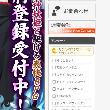
アンケート
あなたの好きなゲームは
どれですか？
神になるッ！
万彩クインダム
よろず社の神ならい
あやかしっくレコード
ラスト・ラグナレク
幻境の彼方
ドラゴンアウェイクン