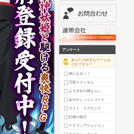
アンケート
あなたの好きなゲームは
どれですか？
神になるッ！
万彩クインダム
よろず社の神ならい
あやかしっくレコード
ラスト・ラグナレク
幻境の彼方
ドラゴンアウェイクン