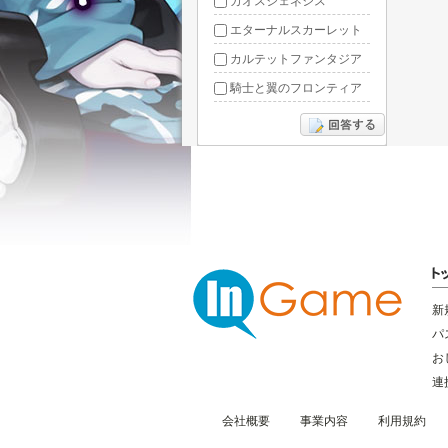
カオスジェネシス
エターナルスカーレット
カルテットファンタジア
騎士と翼のフロンティア
ドラグーン・ナイツ
ぶっ飛び三国
星間パイオニア
三国RANSE
リトルリッチマン
無敵三国
新
パ
お
連
会社概要
事業内容
利用規約