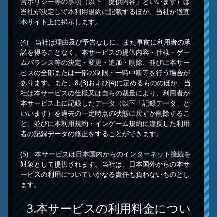
営ポリシー等の事項（以下「提供内容」といいます）は
当社が決定して本利用規約に記載するほか、当社が適宜
本サイト上に掲示します。
(4) 当社は理由及び予告なしに、また事前に利用者の承
諾を得ることなく、本サービスの提供内容・仕様・ゲー
ムバランス等の決定・変更・追加・削除、並びに本サー
ビスの全部または一部の制限・一時中断等を行う場合が
あります。また、8.(3)および(4)に定めるもののほか、当
社は本サービスの仕様又は自らの裁量により、利用者が
本サービス上に記録したデータ（以下「記録データ」と
いいます）を過去の一定時点の状態に戻すか削除するこ
と、並びに本利用規約・インゲーム規約に違反した利用
者の記録データの修正をすることができます。
(5) 本サービスは日本国内からのインターネット接続を
対象として提供されます。当社は、日本国外からの本サ
ービスの利用についていかなる責任も負わないものとし
ます。
3.本サービスの利用料金につい