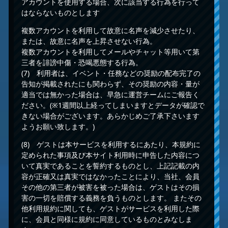
アカウントを使用する場合、次に該当する行為を行って
はならないものとします
複数アカウントを利用して故意に名声を減少させたり、
または、故意に名声を上昇させない行為。
複数アカウントを利用してメールやチャット等用いて第
三者を誹謗中傷・恐喝悪態する行為。
(7) 利用者は、イベント・任務などの奨励の配布完了の
告知が掲載されたにも関わらず、その奨励の内容・量が
適当では無かった場合は、早急に運営チームにご報告く
ださい。(※1週間以上経ってしまいますとデータが確認で
きない場合がございます。あらかじめご了承下さいます
ようお願い致します。)
(8) ゲストは本サービスを利用するにあたり、本規約に
定められた事項及び本サイト利用時に申告した内容につ
いて真実であることを誓約するものとし、上記記載の内
容が正確又は真実ではなかったことにより、当社、会員
その他の第三者が被害を被った場合は、ゲストはその損
害の一切を賠償する義務を負うものとします。 またその
他利用規約に関しても、ゲストがサービスを利用した際
に、会員と同様に規約に同意しているものとみなしま