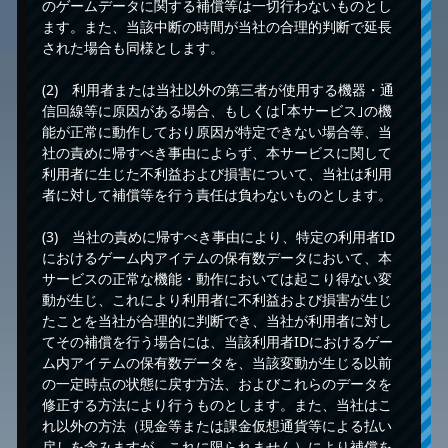
のゲームデータに関する補償等は一切行わないものとし
ます。また、当該中断の時間が当社の合理的判断で延長
された場合も同様とします。
(2) 利用者または当社以外の第三者が使用する機器・通
信回線等に原因がある場合、もしくは｢本サービス｣の機
能が正常に動作しており原因が特定できない場合等、当
社の責めに帰すべき事由によらず、本サービスに関して
利用者に生じた不利益および損害について、当社は利用
者に対して補償等を行う責任は負わないものとします。
(3) 当社の責めに帰すべき事由により、特定の利用者ID
におけるゲーム内アイテムの保有数データにおいて、本
サービスの正常な機能・動作においては起こり得ない変
動が生じ、これにより利用者に不利益および損害が生じ
たことを当社が合理的に判断でき、当社が利用者に対し
てその補償を行う場合には、当該利用者IDにおけるゲー
ム内アイテムの保有数データを、当該変動が生じる以前
の一定時点の状態に戻す方法、およびこれらのデータを
修正する方法により行うものとします。また、当社はこ
れ以外の方法（現金等または課金仮想通貨等による払い
戻しを含みますが、これに限られません）により補償を