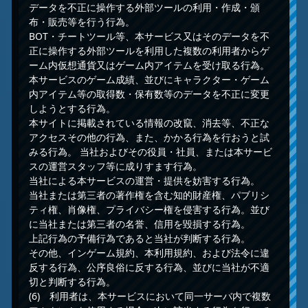
データを不正に操作する外部ツールの利用・作成・頒
布・販売等を行う行為。
BOT・チートツール等、本サービス又はそのデータを不
正に操作する外部ツールを利用した複数の利用者からゲ
ーム内仮想通貨又はゲーム内アイテムを受け取る行為。
本サービスのゲーム成績、並びにキャラクター・ゲーム
内アイテム等の取得数・保有数等のデータを不正に変更
しようとする行為。
本サイトに掲載されている情報の改竄、消去等、不正な
アクセスその他の行為、また、かかる行為を行おうと試
みる行為。 当社およびその役員・社員、または本サービ
スの運営スタッフ等に成りすます行為。
当社による本サービスの運営・提供を妨害する行為。
当社または第三者の著作権を含む知的財産権、パブリシ
ティ権、肖像権、プライバシー権を侵害する行為。並び
に当社または第三者の名誉、信用を毀損する行為。
上記行為の予備行為であると当社が判断する行為。
その他、インゲーム規約、本利用規約、および法令に違
反する行為、公序良俗に反する行為、並びに当社が不適
切と判断する行為。
(6) 利用者は、本サービスにおいて同一サーバ内で複数