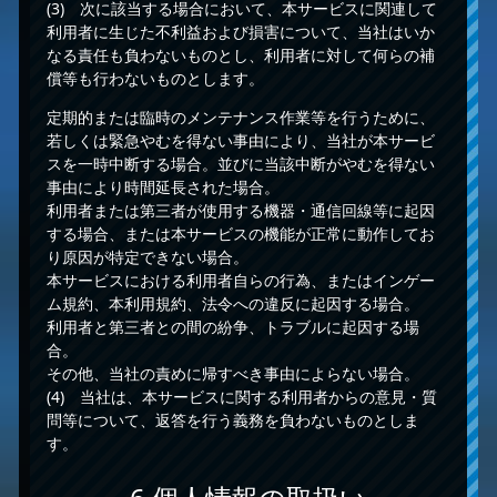
(3) 次に該当する場合において、本サービスに関連して
利用者に生じた不利益および損害について、当社はいか
なる責任も負わないものとし、利用者に対して何らの補
償等も行わないものとします。
定期的または臨時のメンテナンス作業等を行うために、
若しくは緊急やむを得ない事由により、当社が本サービ
スを一時中断する場合。並びに当該中断がやむを得ない
事由により時間延長された場合。
利用者または第三者が使用する機器・通信回線等に起因
する場合、または本サービスの機能が正常に動作してお
り原因が特定できない場合。
本サービスにおける利用者自らの行為、またはインゲー
ム規約、本利用規約、法令への違反に起因する場合。
利用者と第三者との間の紛争、トラブルに起因する場
合。
その他、当社の責めに帰すべき事由によらない場合。
(4) 当社は、本サービスに関する利用者からの意見・質
問等について、返答を行う義務を負わないものとしま
す。