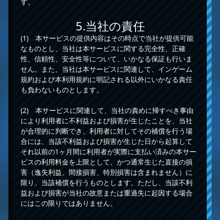
す。
5.当社の責任
(1) 本サービスの提供内容はその時点で当社が提供可能
なものとし、当社は本サービスに関する完全性、正確
性、信頼性、安全性等について、いかなる保証も行いま
せん。また、当社は本サービスに関連して、インゲーム
規約および本利用規約に明記される以外にいかなる責任
も負わないものとします。
(2) 本サービスに関連して、当社の責めに帰すべき事由
により利用者に不利益および損害が生じたことを、当社
が合理的に判断でき、利用者に対してその補償を行う場
合には、当該不利益および損害が生じた日から起算して
それ以前の1ヶ月間に利用者が実際に支払い済みの本サー
ビスの利用料金を上限として、かつ通常生じた直接の損
害（逸失利益、間接損害、特別損害は含まれません）に
限り、当該補償を行うものとします。ただし、当該不利
益および損害が当社の故意または重過失に起因する場合
にはこの限りではありません。