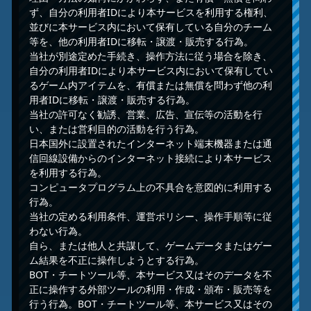
ず、自分の利用者IDにより本サービスを利用する権利、
並びに本サービス内において保有している自分のチーム
等を、他の利用者IDに移転・譲渡・販売する行為。
当社が別途定めた手続き、操作方法に従う場合を除き、
自分の利用者IDにより本サービス内において保有してい
るゲーム内アイテムを、有償または無償を問わず他の利
用者IDに移転・譲渡・販売する行為。
当社の許可なく勧誘、営業、広告、宣伝等の活動を行
い、または営利目的の活動を行う行為。
日本国外に設置されたインターネット端末機器または通
信回線設備からのインターネット接続により本サービス
を利用する行為。
コンピュータプログラム上の不具合を意図的に利用する
行為。
当社の定める利用条件、運営ポリシー、操作手順等に従
わない行為。
自ら、または他人と共謀して、ゲームデータまたはゲー
ム結果を不正に操作しようとする行為。
BOT・チートツール等、本サービス又はそのデータを不
正に操作する外部ツールの利用・作成・頒布・販売等を
行う行為。BOT・チートツール等、本サービス又はその