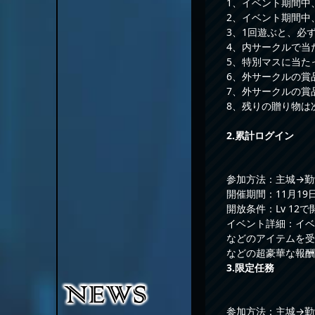
1、イベント期間中
2、イベント期間中
3、1回遊ぶと、必
4、内サークルで当
5、特別マスに当た
6、外サークルの賞
7、外サークルの賞
8、残りの贈り物は
2.累計ログイン
参加方法：主城→勤
開催期間：11月19日0
開放条件：Lv 12で
イベント詳細：イベ
などのアイテムを受
などの超豪華な報酬
3.限定任務
参加方法：主城→勤