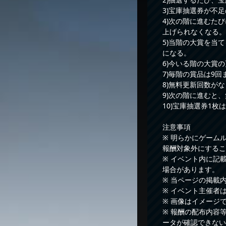
3)宝庫抽選券が不
4)次の階に進むた
上げられなくなる。
5)当階の大賞を当
になる。
6)今いる階の大賞
7)毎階の賞品は9
8)無料更新回数が
9)次の階に進むと
10)宝庫抽選券1
注意事項
※ 明らかにゲーム
報酬対象外にするこ
※ イベント内に記
場合があります。
※ 当ページの掲載
※ イベント主催者
※ 画像はイメージ
※ 報酬の配布内容
ータが確認できない