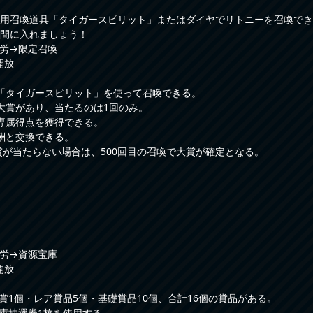
用召喚道具「タイガースピリット」またはダイヤでリトニーを召喚でき
間に入れましょう！
労→限定召喚
開放
「タイガースピリット」を使って召喚できる。
大賞があり、当たるのは1回のみ。
専属得点を獲得できる。
酬と交換できる。
大賞が当たらない場合は、500回目の召喚で大賞が確定となる。
労→資源宝庫
開放
大賞1個・レア賞品5個・基礎賞品10個、合計16個の賞品がある。
宝庫抽選券1枚を使用する。