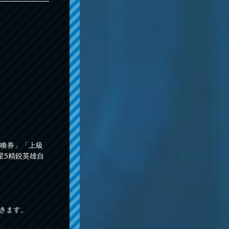
喚券」「上級
星5精鋭英雄自
きます。