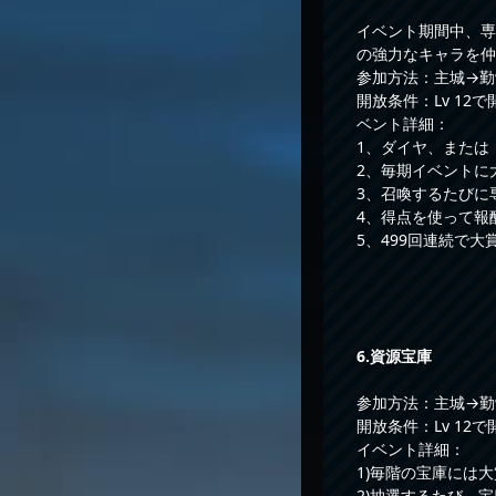
イベント期間中、専
の強力なキャラを仲
参加方法：主城→勤
開放条件：Lv 12で
ベント詳細：
1、ダイヤ、または
2、毎期イベントに
3、召喚するたびに
4、得点を使って報
5、499回連続で
6
.資源宝庫
参加方法：主城→勤
開放条件：Lv 12で
イベント詳細：
1)毎階の宝庫には
2)抽選するたび、