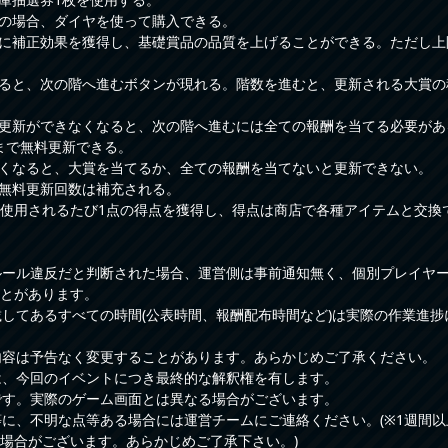
足の場合、ダイヤを使って購入できる。
びに補正効果を獲得し、基礎賞品の品質を上げることができる。ただし
てると、次の階へ進むボタンが現れる。階数を進むと、更新される大賞
の更新ができなくなると、次の階へ進むには全ての報酬を当てる必要があ
回まで無料更新できる。
なくなると、大賞を当てるか、全ての報酬を当てないと更新できない。
、無料更新回数は補充される。
枚は使用されるたび1点の得点を獲得し、得点は商店で各種アイテムと交換
ルール違反だと判断された場合、運営側は事前通知無く、個別プレイヤ
とがあります。
載してあるすべての時間(公表時間、報酬配布時間など)は実際の作業進
内容は予告なく変更することがあります。あらかじめご了承ください。
は、今回のイベントにつき最終的な解釈権を有します。
です。実際のゲーム画面とは異なる場合がございます。
等に、不明な点等ある場合には運営チームにご連絡ください。(※1週間
場合がございます。あらかじめご了承下さい。)