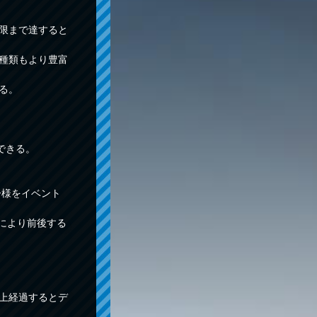
上限まで達すると
の種類もより豊富
る。
できる。
ー様をイベント
捗により前後する
以上経過するとデ