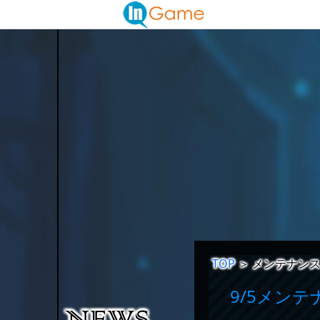
TOP
＞
メンテナン
9/5メン