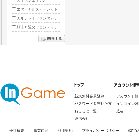
カオスジェネシス
エターナルスカーレット
カルテットファンタジア
騎士と翼のフロンティア
ドラグーン・ナイツ
ぶっ飛び三国
星間パイオニア
三国RANSE
リトルリッチマン
無敵三国
新規無料会員登録
アカウント情
パスワードを忘れた方
インコイン利
おしらせ一覧
退会
連携会社
会社概要
事業内容
利用規約
プライバシーポリシー
特定