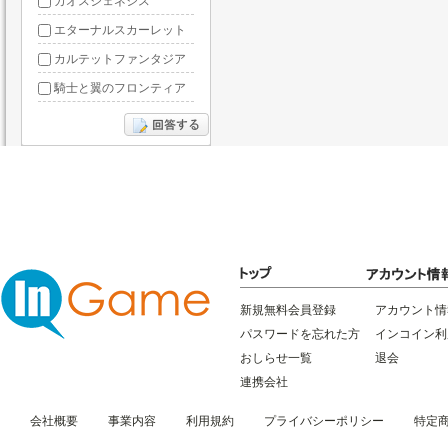
カオスジェネシス
エターナルスカーレット
カルテットファンタジア
騎士と翼のフロンティア
ドラグーン・ナイツ
ぶっ飛び三国
星間パイオニア
三国RANSE
リトルリッチマン
無敵三国
新規無料会員登録
アカウント情
パスワードを忘れた方
インコイン利
おしらせ一覧
退会
連携会社
会社概要
事業内容
利用規約
プライバシーポリシー
特定