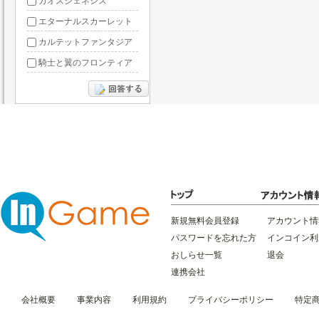
カオスジェネシス
エターナルスカーレット
カルテットファンタジア
騎士と翼のフロンティア
ドラグーン・ナイツ
ぶっ飛び三国
星間パイオニア
三国RANSE
リトルリッチマン
無敵三国
新規無料会員登録
アカウント情
パスワードを忘れた方
インコイン利
おしらせ一覧
退会
連携会社
会社概要
事業内容
利用規約
プライバシーポリシー
特定