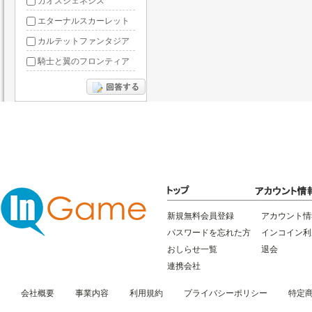
カオスジェネシス
エターナルスカーレット
カルテットファンタジア
騎士と翼のフロンティア
ドラグーン・ナイツ
ぶっ飛び三国
星間パイオニア
三国RANSE
リトルリッチマン
無敵三国
新規無料会員登録
アカウント情
パスワードを忘れた方
インコイン利
おしらせ一覧
退会
連携会社
会社概要
事業内容
利用規約
プライバシーポリシー
特定