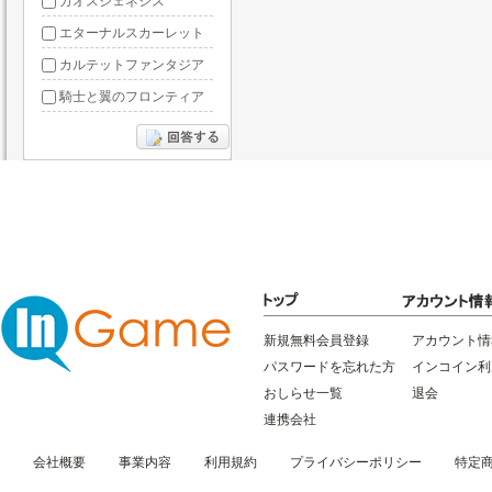
カオスジェネシス
エターナルスカーレット
カルテットファンタジア
騎士と翼のフロンティア
ドラグーン・ナイツ
ぶっ飛び三国
星間パイオニア
三国RANSE
リトルリッチマン
無敵三国
新規無料会員登録
アカウント情
パスワードを忘れた方
インコイン利
おしらせ一覧
退会
連携会社
会社概要
事業内容
利用規約
プライバシーポリシー
特定