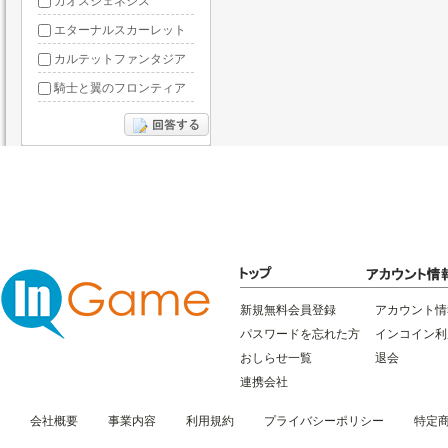
カオスジェネシス
エターナルスカーレット
カルテットファンタジア
騎士と翼のフロンティア
ドラグーン・ナイツ
ぶっ飛び三国
星間パイオニア
三国RANSE
リトルリッチマン
無敵三国
新規無料会員登録
アカウント情
パスワードを忘れた方
インコイン利
おしらせ一覧
退会
連携会社
会社概要
事業内容
利用規約
プライバシーポリシー
特定