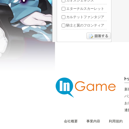
カオスジェネシス
エターナルスカーレット
カルテットファンタジア
騎士と翼のフロンティア
ドラグーン・ナイツ
ぶっ飛び三国
星間パイオニア
三国RANSE
リトルリッチマン
無敵三国
新
パ
お
連
会社概要
事業内容
利用規約