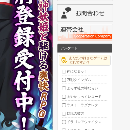
アンケート
あなたの好きなゲームは
どれですか？
神になるッ！
万彩クインダム
よろず社の神ならい
あやかしっくレコード
ラスト・ラグナレク
幻境の彼方
ドラゴンアウェイクン