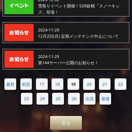
雪祭りイベント開催！SSR妖精「スノーキッ
ズ」登場！
2024-11-29
12月2日(月) 定期メンテナンス中止について
2024-11-29
第144サーバー公開のお知らせ！
最初
前頁
17
18
19
20
21
22
23
24
25
26
次頁
最後
戻る